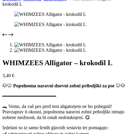
krokodil L
WHIMZEES Alligator – krokodil L
3,40
€
🐶🦷
Popolnoma naravni dnevni zobni priboljški za pse
🦷🐶
━━━━━━━━━━━━━━━━━━
🐊 Vemo, da vaš pes pred tem aligatorjem ne bo pobegnil!
Pravzaprav ti okusni, popolnoma naravni zobni priboljški nimajo
nobene možnosti, da bi ostali nedotaknjeni. 😋
Izdelani so iz samo šestih glavnih sestavin ter pomagajo:
✔️ odstranjevati zobne obloge in zobni kamen