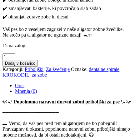
✔️ zmanjševati bakterije, ki povzročajo slab zadah
✔️ ohranjati zdrave zobe in dlesni
Vaš pes bo z veseljem zagrizel v naše aligator zobne žvečilke.
Na srečo pa ta aligator ne ugrizne nazaj! 🐊✨
15 na zalogi
WHIMZEES
Alligator
Dodaj v košarico
-
Kategoriji:
Priboljški
,
Za žvečenje
Oznake:
dentalne spirale
,
krokodil
KROKODIL
,
za zobe
L
količina
Opis
Mnenja (0)
🐶🦷
Popolnoma naravni dnevni zobni priboljški za pse
🦷🐶
━━━━━━━━━━━━━━━━━━
🐊 Vemo, da vaš pes pred tem aligatorjem ne bo pobegnil!
Pravzaprav ti okusni, popolnoma naravni zobni priboljški nimajo
nobene možnosti, da bi ostali nedotaknjeni. 😋