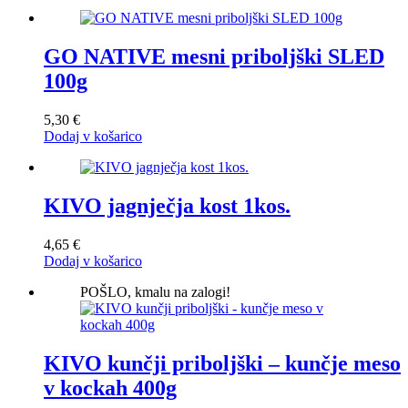
GO NATIVE mesni priboljški SLED
100g
5,30
€
Dodaj v košarico
KIVO jagnječja kost 1kos.
4,65
€
Dodaj v košarico
POŠLO, kmalu na zalogi!
KIVO kunčji priboljški – kunčje meso
v kockah 400g