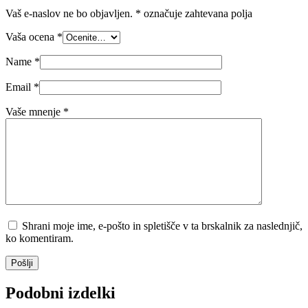
Vaš e-naslov ne bo objavljen.
*
označuje zahtevana polja
Vaša ocena
*
Name
*
Email
*
Vaše mnenje
*
Shrani moje ime, e-pošto in spletišče v ta brskalnik za naslednjič,
ko komentiram.
Pošlji
Podobni izdelki