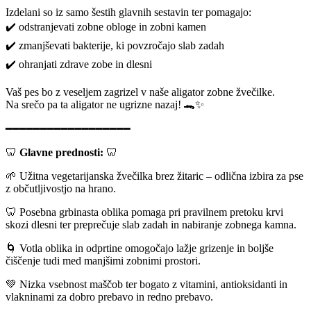
Izdelani so iz samo šestih glavnih sestavin ter pomagajo:
✔️ odstranjevati zobne obloge in zobni kamen
✔️ zmanjševati bakterije, ki povzročajo slab zadah
✔️ ohranjati zdrave zobe in dlesni
Vaš pes bo z veseljem zagrizel v naše aligator zobne žvečilke.
Na srečo pa ta aligator ne ugrizne nazaj! 🐊✨
━━━━━━━━━━━━━━━━━━
🦷
Glavne prednosti:
🦷
🌱 Užitna vegetarijanska žvečilka brez žitaric – odlična izbira za pse
z občutljivostjo na hrano.
🦷 Posebna grbinasta oblika pomaga pri pravilnem pretoku krvi
skozi dlesni ter preprečuje slab zadah in nabiranje zobnega kamna.
🌀 Votla oblika in odprtine omogočajo lažje grizenje in boljše
čiščenje tudi med manjšimi zobnimi prostori.
💚 Nizka vsebnost maščob ter bogato z vitamini, antioksidanti in
vlakninami za dobro prebavo in redno prebavo.