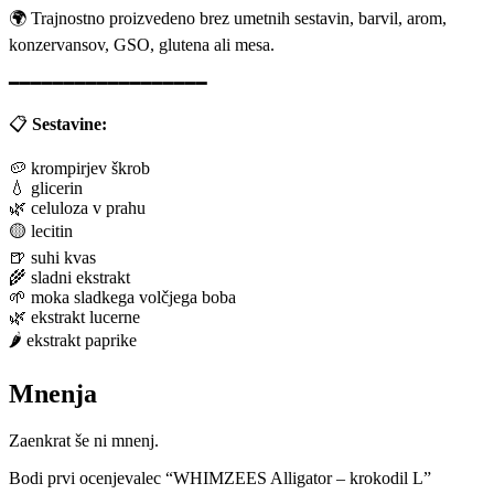
🌍 Trajnostno proizvedeno brez umetnih sestavin, barvil, arom,
konzervansov, GSO, glutena ali mesa.
━━━━━━━━━━━━━━━━━━
📋
Sestavine:
🥔 krompirjev škrob
💧 glicerin
🌿 celuloza v prahu
🟡 lecitin
🍺 suhi kvas
🌾 sladni ekstrakt
🌱 moka sladkega volčjega boba
🌿 ekstrakt lucerne
🌶️ ekstrakt paprike
Mnenja
Zaenkrat še ni mnenj.
Bodi prvi ocenjevalec “WHIMZEES Alligator – krokodil L”