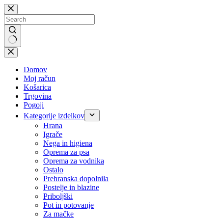
Skip
to
content
No
results
Domov
Moj račun
Košarica
Trgovina
Pogoji
Kategorije izdelkov
Hrana
Igrače
Nega in higiena
Oprema za psa
Oprema za vodnika
Ostalo
Prehranska dopolnila
Postelje in blazine
Priboljški
Pot in potovanje
Za mačke