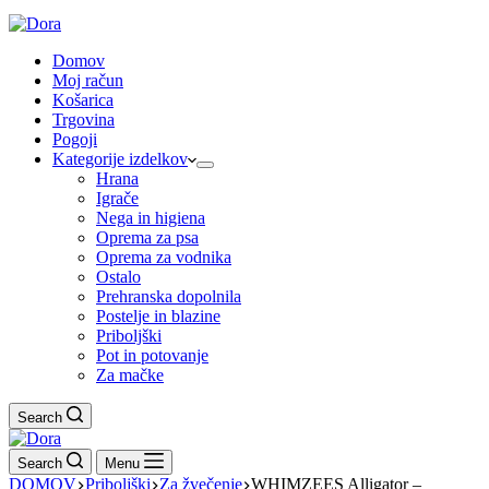
Domov
Moj račun
Košarica
Trgovina
Pogoji
Kategorije izdelkov
Hrana
Igrače
Nega in higiena
Oprema za psa
Oprema za vodnika
Ostalo
Prehranska dopolnila
Postelje in blazine
Priboljški
Pot in potovanje
Za mačke
Search
Search
Menu
DOMOV
Priboljški
Za žvečenje
WHIMZEES Alligator –