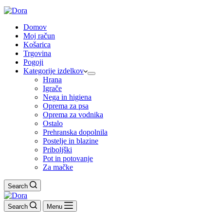
Domov
Moj račun
Košarica
Trgovina
Pogoji
Kategorije izdelkov
Hrana
Igrače
Nega in higiena
Oprema za psa
Oprema za vodnika
Ostalo
Prehranska dopolnila
Postelje in blazine
Priboljški
Pot in potovanje
Za mačke
Search
Search
Menu