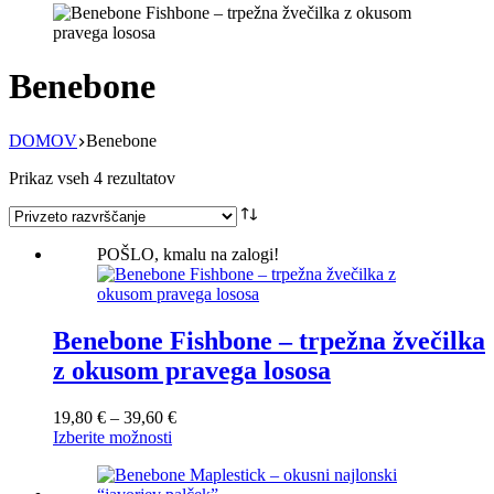
Benebone
DOMOV
Benebone
Prikaz vseh 4 rezultatov
POŠLO, kmalu na zalogi!
Benebone Fishbone – trpežna žvečilka
z okusom pravega lososa
Cenovni
19,80
€
–
39,60
€
Ta
razpon:
Izberite možnosti
izdelek
od
ima
19,80 €