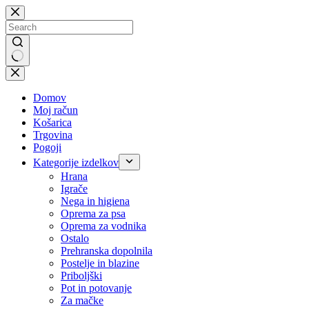
Skip
to
content
No
results
Domov
Moj račun
Košarica
Trgovina
Pogoji
Kategorije izdelkov
Hrana
Igrače
Nega in higiena
Oprema za psa
Oprema za vodnika
Ostalo
Prehranska dopolnila
Postelje in blazine
Priboljški
Pot in potovanje
Za mačke