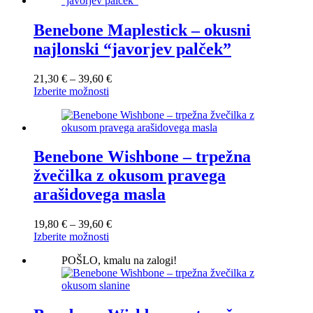
več
do
različic.
39,60 €
Možnosti
Benebone Maplestick – okusni
lahko
najlonski “javorjev palček”
izberete
na
strani
Cenovni
21,30
€
–
39,60
€
izdelka
Ta
razpon:
Izberite možnosti
izdelek
od
ima
21,30 €
več
do
različic.
39,60 €
Možnosti
Benebone Wishbone – trpežna
lahko
žvečilka z okusom pravega
izberete
na
arašidovega masla
strani
izdelka
Cenovni
19,80
€
–
39,60
€
Ta
razpon:
Izberite možnosti
izdelek
od
POŠLO, kmalu na zalogi!
ima
19,80 €
več
do
različic.
39,60 €
Možnosti
lahko