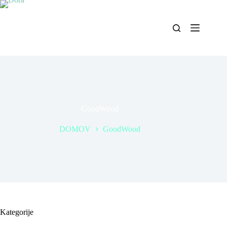
Skip
to
content
GoodWood
DOMOV
GoodWood
Kategorije