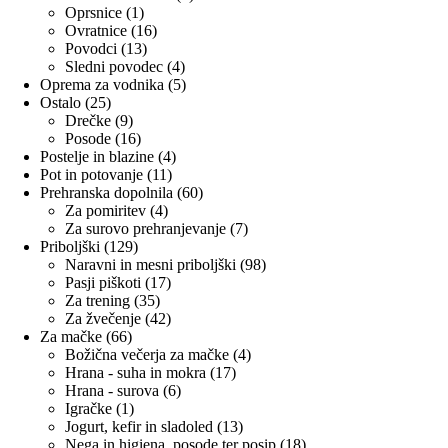
1
izdelkov
Oprsnice
1
izdelek
16
Ovratnice
16
13
izdelkov
Povodci
13
izdelkov
4
Sledni povodec
4
izdelki
5
Oprema za vodnika
5
25
izdelkov
Ostalo
25
izdelkov
9
Drečke
9
izdelkov
16
Posode
16
izdelkov
4
Postelje in blazine
4
11
izdelki
Pot in potovanje
11
izdelkov
60
Prehranska dopolnila
60
4
izdelkov
Za pomiritev
4
izdelki
7
Za surovo prehranjevanje
7
129
izdelkov
Priboljški
129
izdelkov
98
Naravni in mesni priboljški
98
17
izdelkov
Pasji piškoti
17
35
izdelkov
Za trening
35
izdelkov
42
Za žvečenje
42
66
izdelkov
Za mačke
66
izdelkov
4
Božična večerja za mačke
4
17
izdelki
Hrana - suha in mokra
17
6
izdelkov
Hrana - surova
6
1
izdelkov
Igračke
1
izdelek
13
Jogurt, kefir in sladoled
13
izdelkov
18
Nega in higiena, posode ter posip
18