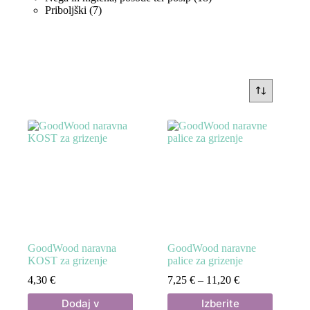
7
izdelkov
Priboljški
7
izdelkov
GoodWood naravna
GoodWood naravne
KOST za grizenje
palice za grizenje
Cenovni
4,30
€
7,25
€
–
11,20
€
razpon:
Ta
Dodaj v
Izberite
od