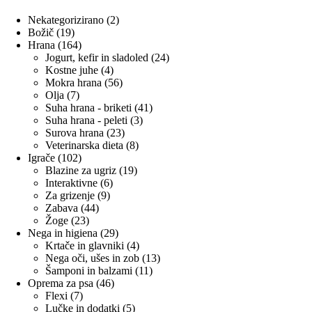
2
Nekategorizirano
2
19
izdelka
Božič
19
izdelkov
164
Hrana
164
izdelkov
24
Jogurt, kefir in sladoled
24
4
izdelkov
Kostne juhe
4
izdelki
56
Mokra hrana
56
7
izdelkov
Olja
7
izdelkov
41
Suha hrana - briketi
41
3
izdelkov
Suha hrana - peleti
3
23
izdelki
Surova hrana
23
izdelkov
8
Veterinarska dieta
8
102
izdelkov
Igrače
102
izdelka
19
Blazine za ugriz
19
6
izdelkov
Interaktivne
6
9
izdelkov
Za grizenje
9
44
izdelkov
Zabava
44
23
izdelkov
Žoge
23
izdelkov
29
Nega in higiena
29
izdelkov
4
Krtače in glavniki
4
izdelki
13
Nega oči, ušes in zob
13
11
izdelkov
Šamponi in balzami
11
46
izdelkov
Oprema za psa
46
7
izdelkov
Flexi
7
izdelkov
5
Lučke in dodatki
5