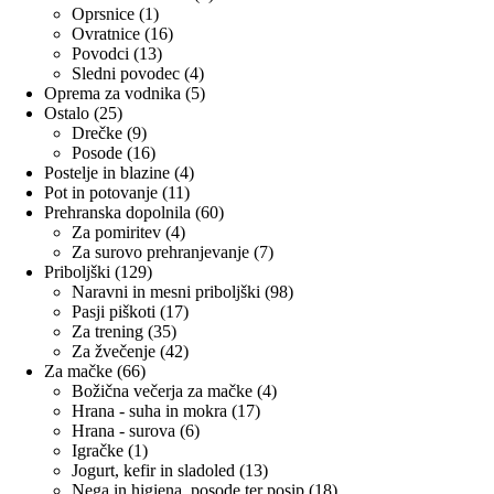
1
izdelkov
Oprsnice
1
izdelek
16
Ovratnice
16
13
izdelkov
Povodci
13
izdelkov
4
Sledni povodec
4
izdelki
5
Oprema za vodnika
5
25
izdelkov
Ostalo
25
izdelkov
9
Drečke
9
izdelkov
16
Posode
16
izdelkov
4
Postelje in blazine
4
11
izdelki
Pot in potovanje
11
izdelkov
60
Prehranska dopolnila
60
4
izdelkov
Za pomiritev
4
izdelki
7
Za surovo prehranjevanje
7
129
izdelkov
Priboljški
129
izdelkov
98
Naravni in mesni priboljški
98
17
izdelkov
Pasji piškoti
17
35
izdelkov
Za trening
35
izdelkov
42
Za žvečenje
42
66
izdelkov
Za mačke
66
izdelkov
4
Božična večerja za mačke
4
17
izdelki
Hrana - suha in mokra
17
6
izdelkov
Hrana - surova
6
1
izdelkov
Igračke
1
izdelek
13
Jogurt, kefir in sladoled
13
izdelkov
18
Nega in higiena, posode ter posip
18