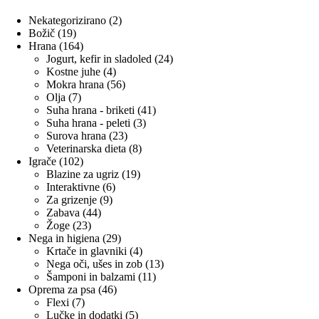
2
Nekategorizirano
2
19
izdelka
Božič
19
izdelkov
164
Hrana
164
izdelkov
24
Jogurt, kefir in sladoled
24
4
izdelkov
Kostne juhe
4
izdelki
56
Mokra hrana
56
7
izdelkov
Olja
7
izdelkov
41
Suha hrana - briketi
41
3
izdelkov
Suha hrana - peleti
3
23
izdelki
Surova hrana
23
izdelkov
8
Veterinarska dieta
8
102
izdelkov
Igrače
102
izdelka
19
Blazine za ugriz
19
6
izdelkov
Interaktivne
6
9
izdelkov
Za grizenje
9
44
izdelkov
Zabava
44
23
izdelkov
Žoge
23
izdelkov
29
Nega in higiena
29
izdelkov
4
Krtače in glavniki
4
izdelki
13
Nega oči, ušes in zob
13
11
izdelkov
Šamponi in balzami
11
46
izdelkov
Oprema za psa
46
7
izdelkov
Flexi
7
izdelkov
5
Lučke in dodatki
5