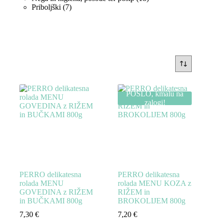
7
izdelkov
Priboljški
7
izdelkov
POŠLO, kmalu na
zalogi!
PERRO delikatesna
PERRO delikatesna
rolada MENU
rolada MENU KOZA z
GOVEDINA z RIŽEM
RIŽEM in
in BUČKAMI 800g
BROKOLIJEM 800g
7,30
€
7,20
€