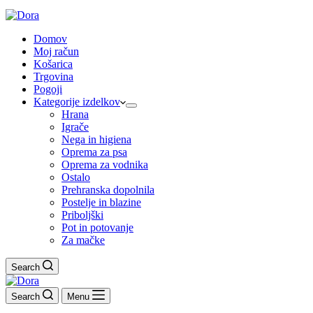
Domov
Moj račun
Košarica
Trgovina
Pogoji
Kategorije izdelkov
Hrana
Igrače
Nega in higiena
Oprema za psa
Oprema za vodnika
Ostalo
Prehranska dopolnila
Postelje in blazine
Priboljški
Pot in potovanje
Za mačke
Search
Search
Menu