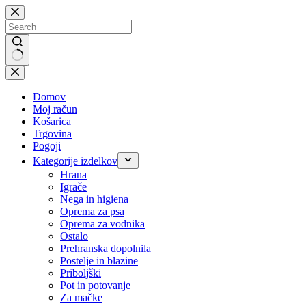
Skip
to
content
No
results
Domov
Moj račun
Košarica
Trgovina
Pogoji
Kategorije izdelkov
Hrana
Igrače
Nega in higiena
Oprema za psa
Oprema za vodnika
Ostalo
Prehranska dopolnila
Postelje in blazine
Priboljški
Pot in potovanje
Za mačke