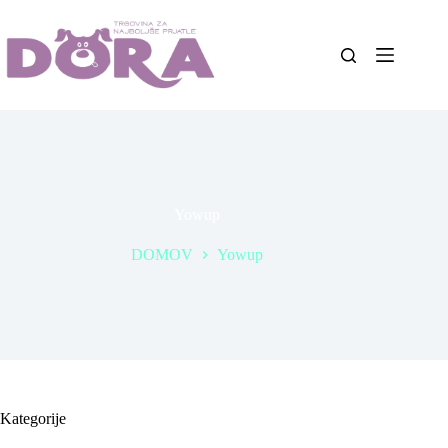
Skip
to
content
Yowup
DOMOV
Yowup
Kategorije