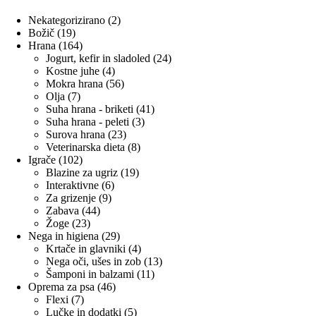
2
Nekategorizirano
2
19
izdelka
Božič
19
izdelkov
164
Hrana
164
izdelkov
24
Jogurt, kefir in sladoled
24
4
izdelkov
Kostne juhe
4
izdelki
56
Mokra hrana
56
7
izdelkov
Olja
7
izdelkov
41
Suha hrana - briketi
41
3
izdelkov
Suha hrana - peleti
3
23
izdelki
Surova hrana
23
izdelkov
8
Veterinarska dieta
8
102
izdelkov
Igrače
102
izdelka
19
Blazine za ugriz
19
6
izdelkov
Interaktivne
6
9
izdelkov
Za grizenje
9
44
izdelkov
Zabava
44
23
izdelkov
Žoge
23
izdelkov
29
Nega in higiena
29
izdelkov
4
Krtače in glavniki
4
izdelki
13
Nega oči, ušes in zob
13
11
izdelkov
Šamponi in balzami
11
46
izdelkov
Oprema za psa
46
7
izdelkov
Flexi
7
izdelkov
5
Lučke in dodatki
5