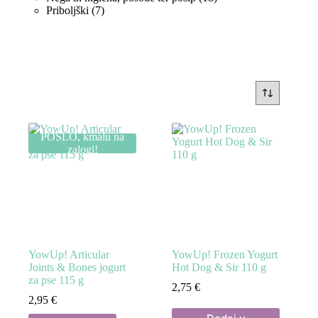
7
izdelkov
Priboljški
7
izdelkov
POŠLO, kmalu na
zalogi!
YowUp! Articular
YowUp! Frozen Yogurt
Joints & Bones jogurt
Hot Dog & Sir 110 g
za pse 115 g
2,75
€
2,95
€