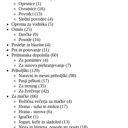
1
izdelkov
Oprsnice
1
izdelek
16
Ovratnice
16
13
izdelkov
Povodci
13
izdelkov
4
Sledni povodec
4
izdelki
5
Oprema za vodnika
5
25
izdelkov
Ostalo
25
izdelkov
9
Drečke
9
izdelkov
16
Posode
16
izdelkov
4
Postelje in blazine
4
11
izdelki
Pot in potovanje
11
izdelkov
60
Prehranska dopolnila
60
4
izdelkov
Za pomiritev
4
izdelki
7
Za surovo prehranjevanje
7
129
izdelkov
Priboljški
129
izdelkov
98
Naravni in mesni priboljški
98
17
izdelkov
Pasji piškoti
17
35
izdelkov
Za trening
35
izdelkov
42
Za žvečenje
42
66
izdelkov
Za mačke
66
izdelkov
4
Božična večerja za mačke
4
17
izdelki
Hrana - suha in mokra
17
6
izdelkov
Hrana - surova
6
1
izdelkov
Igračke
1
izdelek
13
Jogurt, kefir in sladoled
13
izdelkov
18
Nega in higiena, posode ter posip
18