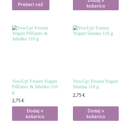
Dodaj v
Preberi več
košarico
YowUp! Frozen Yogurt
YowUp! Frozen Yogurt
Piščanec & Jabolko 110
Slanina 110 g
g
2,75
€
2,75
€
Dodaj v
Dodaj v
košarico
košarico