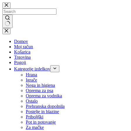
Skip
to
content
No
results
Domov
Moj račun
Košarica
Trgovina
Pogoji
Kategorije izdelkov
Hrana
Igrače
Nega in higiena
Oprema za psa
Oprema za vodnika
Ostalo
Prehranska dopolnila
Postelje in blazine
Priboljški
Pot in potovanje
Za mačke