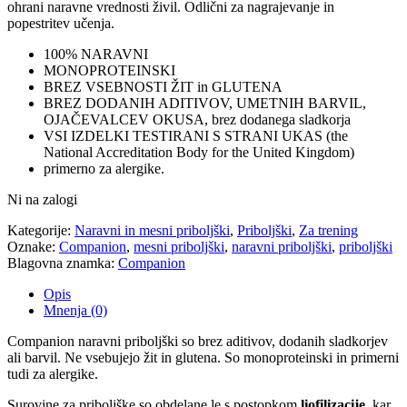
ohrani naravne vrednosti živil. Odlični za nagrajevanje in
popestritev učenja.
100% NARAVNI
MONOPROTEINSKI
BREZ VSEBNOSTI ŽIT in GLUTENA
BREZ DODANIH ADITIVOV, UMETNIH BARVIL,
OJAČEVALCEV OKUSA, brez dodanega sladkorja
VSI IZDELKI TESTIRANI S STRANI UKAS (the
National Accreditation Body for the United Kingdom)
primerno za alergike.
Ni na zalogi
Kategorije:
Naravni in mesni priboljški
,
Priboljški
,
Za trening
Oznake:
Companion
,
mesni priboljški
,
naravni priboljški
,
priboljški
Blagovna znamka:
Companion
Opis
Mnenja (0)
Companion naravni priboljški so brez aditivov, dodanih sladkorjev
ali barvil. Ne vsebujejo žit in glutena. So monoproteinski in primerni
tudi za alergike.
Surovine za priboljške so obdelane le s postopkom
liofilizacije
, kar