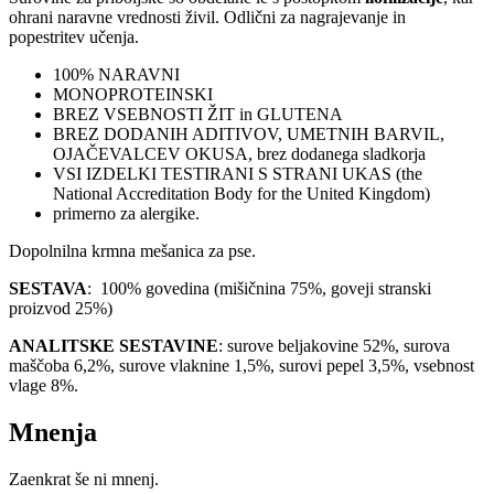
ohrani naravne vrednosti živil. Odlični za nagrajevanje in
popestritev učenja.
100% NARAVNI
MONOPROTEINSKI
BREZ VSEBNOSTI ŽIT in GLUTENA
BREZ DODANIH ADITIVOV, UMETNIH BARVIL,
OJAČEVALCEV OKUSA, brez dodanega sladkorja
VSI IZDELKI TESTIRANI S STRANI UKAS (the
National Accreditation Body for the United Kingdom)
primerno za alergike.
Dopolnilna krmna mešanica za pse.
SESTAVA
: 100% govedina (mišičnina 75%, goveji stranski
proizvod 25%)
ANALITSKE SESTAVINE
: surove beljakovine 52%, surova
maščoba 6,2%, surove vlaknine 1,5%, surovi pepel 3,5%, vsebnost
vlage 8%.
Mnenja
Zaenkrat še ni mnenj.