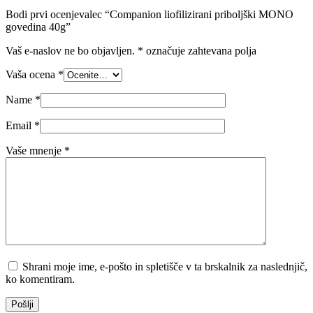
Bodi prvi ocenjevalec “Companion liofilizirani priboljški MONO
govedina 40g”
Vaš e-naslov ne bo objavljen.
*
označuje zahtevana polja
Vaša ocena
*
Name
*
Email
*
Vaše mnenje
*
Shrani moje ime, e-pošto in spletišče v ta brskalnik za naslednjič,
ko komentiram.
Pošlji