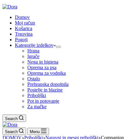
Domov
Moj račun
Košarica
Trgovina
Pogoji
Kategorije izdelkov
Hrana
Igrače
Nega in higiena
Oprema za psa
Oprema za vodnika
Ostalo
Prehranska dopolnila
Postelje in blazine
Priboljški
Pot in potovanje
Za mačke
Search
Search
Menu
DOMOV
Priboljški
Naravni in mesni priboljški
Companion