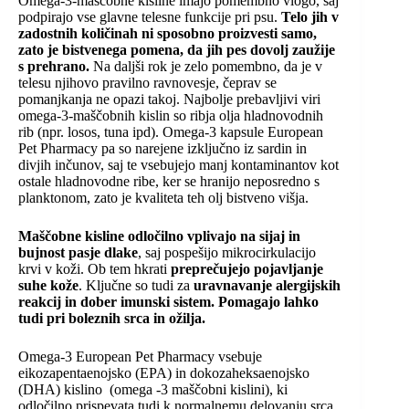
Omega-3-maščobne kisline imajo pomembno vlogo, saj
podpirajo vse glavne telesne funkcije pri psu.
Telo jih v
zadostnih količinah ni sposobno proizvesti samo,
zato je bistvenega pomena, da jih pes dovolj zaužije
s prehrano.
Na daljši rok je zelo pomembno, da je v
telesu njihovo pravilno ravnovesje, čeprav se
pomanjkanja ne opazi takoj. Najbolje prebavljivi viri
omega-3-maščobnih kislin so ribja olja hladnovodnih
rib (npr. losos, tuna ipd). Omega-3 kapsule European
Pet Pharmacy pa so narejene izključno iz sardin in
divjih inčunov, saj te vsebujejo manj kontaminantov kot
ostale hladnovodne ribe, ker se hranijo neposredno s
planktonom, zato je kvaliteta teh olj bistveno višja.
Maščobne kisline odločilno vplivajo na sijaj in
bujnost pasje dlake
, saj pospešijo mikrocirkulacijo
krvi v koži. Ob tem hkrati
preprečujejo pojavljanje
suhe kože
. Ključne so tudi za
uravnavanje alergijskih
reakcij in dober imunski sistem.
Pomagajo lahko
tudi pri boleznih srca in ožilja.
Omega-3 European Pet Pharmacy vsebuje
eikozapentaenojsko (EPA) in dokozaheksaenojsko
(DHA) kislino (omega -3 maščobni kislini), ki
odločilno prispevata tudi k normalnemu delovanju srca