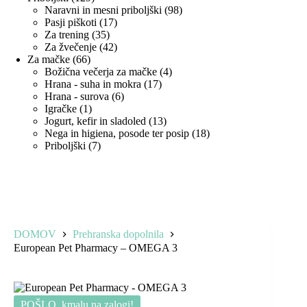
izdelkov
98
Naravni in mesni priboljški
98
17
izdelkov
Pasji piškoti
17
35
izdelkov
Za trening
35
izdelkov
42
Za žvečenje
42
66
izdelkov
Za mačke
66
izdelkov
4
Božična večerja za mačke
4
17
izdelki
Hrana - suha in mokra
17
6
izdelkov
Hrana - surova
6
1
izdelkov
Igračke
1
izdelek
13
Jogurt, kefir in sladoled
13
izdelkov
18
Nega in higiena, posode ter posip
18
7
izdelkov
Priboljški
7
izdelkov
DOMOV
Prehranska dopolnila
European Pet Pharmacy – OMEGA 3
POŠLO, kmalu na zalogi!