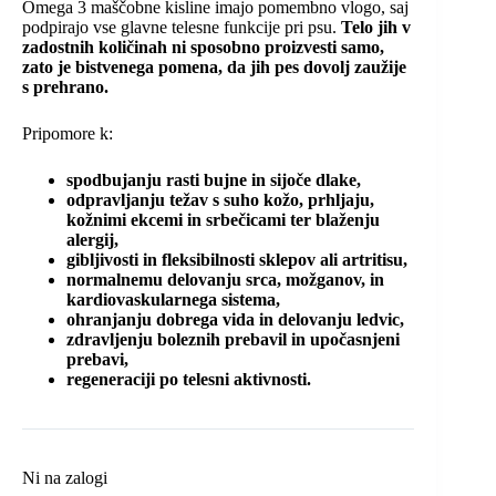
Omega 3 maščobne kisline imajo pomembno vlogo, saj
podpirajo vse glavne telesne funkcije pri psu.
Telo jih v
zadostnih količinah ni sposobno proizvesti samo,
zato je bistvenega pomena, da jih pes dovolj zaužije
s prehrano.
Pripomore k:
spodbujanju rasti bujne in sijoče dlake,
odpravljanju težav s suho kožo, prhljaju,
kožnimi ekcemi in srbečicami ter blaženju
alergij,
gibljivosti in fleksibilnosti sklepov ali artritisu,
n
ormalnemu delovanju srca, možganov, in
kardiovaskularnega sistema,
ohranjanju dobrega vida in delovanju ledvic,
zdravljenju boleznih prebavil in upočasnjeni
prebavi,
regeneraciji po telesni aktivnosti.
Ni na zalogi