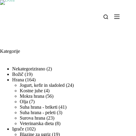
Skip
to
content
Kategorije
2
Nekategorizirano
2
19
izdelka
Božič
19
izdelkov
164
Hrana
164
izdelkov
24
Jogurt, kefir in sladoled
24
4
izdelkov
Kostne juhe
4
izdelki
56
Mokra hrana
56
7
izdelkov
Olja
7
izdelkov
41
Suha hrana - briketi
41
3
izdelkov
Suha hrana - peleti
3
23
izdelki
Surova hrana
23
izdelkov
8
Veterinarska dieta
8
102
izdelkov
Igrače
102
izdelka
19
Blazine za ugriz
19