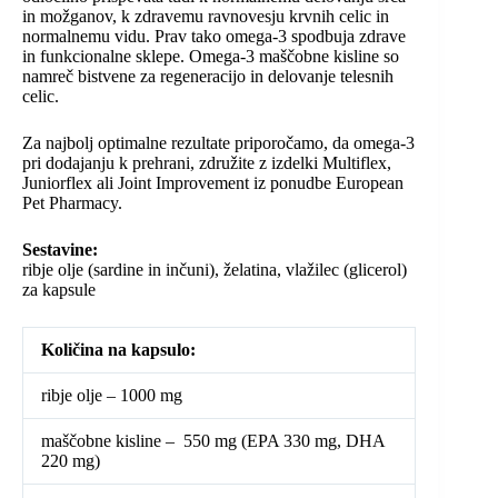
in možganov, k zdravemu ravnovesju krvnih celic in
normalnemu vidu. Prav tako omega-3 spodbuja zdrave
in funkcionalne sklepe. Omega-3 maščobne kisline so
namreč bistvene za regeneracijo in delovanje telesnih
celic.
Za najbolj optimalne rezultate priporočamo, da omega-3
pri dodajanju k prehrani, združite z izdelki Multiflex,
Juniorflex ali Joint Improvement iz ponudbe European
Pet Pharmacy.
Sestavine:
ribje olje (sardine in inčuni), želatina, vlažilec (glicerol)
za kapsule
Količina na kapsulo:
ribje olje – 1000 mg
maščobne kisline – 550 mg (EPA 330 mg, DHA
220 mg)