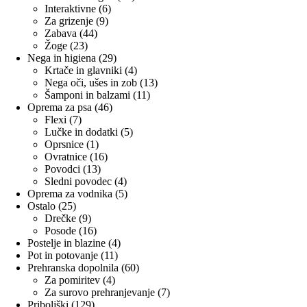
6
izdelkov
Interaktivne
6
9
izdelkov
Za grizenje
9
44
izdelkov
Zabava
44
23
izdelkov
Žoge
23
izdelkov
29
Nega in higiena
29
izdelkov
4
Krtače in glavniki
4
izdelki
13
Nega oči, ušes in zob
13
11
izdelkov
Šamponi in balzami
11
46
izdelkov
Oprema za psa
46
7
izdelkov
Flexi
7
izdelkov
5
Lučke in dodatki
5
1
izdelkov
Oprsnice
1
izdelek
16
Ovratnice
16
13
izdelkov
Povodci
13
izdelkov
4
Sledni povodec
4
izdelki
5
Oprema za vodnika
5
25
izdelkov
Ostalo
25
izdelkov
9
Drečke
9
izdelkov
16
Posode
16
izdelkov
4
Postelje in blazine
4
11
izdelki
Pot in potovanje
11
izdelkov
60
Prehranska dopolnila
60
4
izdelkov
Za pomiritev
4
izdelki
7
Za surovo prehranjevanje
7
129
izdelkov
Priboljški
129