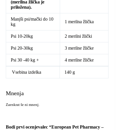
(merilna žlička je
priložena).
Manjši psi/mački do 10
1 merilna žlička
kg
Psi 10-20kg
2 merilni žlički
Psi 20-30kg
3 merilne žličke
Psi 30 -40 kg +
4 merilne žličke
Vsebina izdelka
140 g
Mnenja
Zaenkrat še ni mnenj.
Bodi prvi ocenjevalec “European Pet Pharmacy –