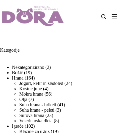
Skip
to
content
Kategorije
2
Nekategorizirano
2
19
izdelka
Božič
19
izdelkov
164
Hrana
164
izdelkov
24
Jogurt, kefir in sladoled
24
4
izdelkov
Kostne juhe
4
izdelki
56
Mokra hrana
56
7
izdelkov
Olja
7
izdelkov
41
Suha hrana - briketi
41
3
izdelkov
Suha hrana - peleti
3
23
izdelki
Surova hrana
23
izdelkov
8
Veterinarska dieta
8
102
izdelkov
Igrače
102
izdelka
19
Blazine za ugriz
19