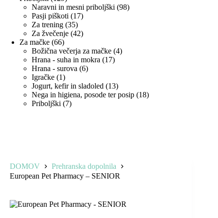
izdelkov
98
Naravni in mesni priboljški
98
17
izdelkov
Pasji piškoti
17
35
izdelkov
Za trening
35
izdelkov
42
Za žvečenje
42
66
izdelkov
Za mačke
66
izdelkov
4
Božična večerja za mačke
4
17
izdelki
Hrana - suha in mokra
17
6
izdelkov
Hrana - surova
6
1
izdelkov
Igračke
1
izdelek
13
Jogurt, kefir in sladoled
13
izdelkov
18
Nega in higiena, posode ter posip
18
7
izdelkov
Priboljški
7
izdelkov
DOMOV
Prehranska dopolnila
European Pet Pharmacy – SENIOR