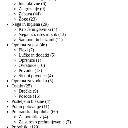
6
izdelkov
Interaktivne
6
9
izdelkov
Za grizenje
9
44
izdelkov
Zabava
44
23
izdelkov
Žoge
23
izdelkov
29
Nega in higiena
29
izdelkov
4
Krtače in glavniki
4
izdelki
13
Nega oči, ušes in zob
13
11
izdelkov
Šamponi in balzami
11
46
izdelkov
Oprema za psa
46
7
izdelkov
Flexi
7
izdelkov
5
Lučke in dodatki
5
1
izdelkov
Oprsnice
1
izdelek
16
Ovratnice
16
13
izdelkov
Povodci
13
izdelkov
4
Sledni povodec
4
izdelki
5
Oprema za vodnika
5
25
izdelkov
Ostalo
25
izdelkov
9
Drečke
9
izdelkov
16
Posode
16
izdelkov
4
Postelje in blazine
4
11
izdelki
Pot in potovanje
11
izdelkov
60
Prehranska dopolnila
60
4
izdelkov
Za pomiritev
4
izdelki
7
Za surovo prehranjevanje
7
129
izdelkov
Priboljški
129