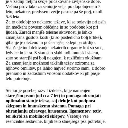
je v zadnji tretjini svoje pričakovane življenske dobe.
Večina psov tako za seniorje velja po dopolnjenem 7
letu, nekatere, predvsem večje pasme pa še prej, okoli
5-6 leta.
Za to obdobje so nekatere težave, ki se pojavijo pri psih
(in mačkah) povsem običajne in so podobne kot pri
ljudeh. Zaradi manjše telesne aktivnosti je lahko
zmanjšana gostota kosti (ki so posledično bolj krhke),
gibanje je oteženo in počasnejše, sklepi pa otrdijo.
Slabše je tudi delovanje nekaterih organov kot so srce,
ledvice in jetra. S starostjo slabi tudi imunski sistem,
zato so starejši psi bolj nagnjeni k različnim okužbam.
Za zmanjšanje možnosti takšnih težav oziroma za
njihovo omilitev, pa lahko največ storimo sami, z dobro
prehrano in zadostnim vnosom dodatkov ki jih pasje
telo potrebuje.
Senior je posebej razvit izdelek, ki je namenjen
starejšim psom (od cca 7 let) in pomaga ohranjati
optimalno stanje telesa, saj deluje kot podpora
sklepom in imunskemu sistemu. Pomaga pri
ohranjanju zdravega hrustanca, ligamentov, tetiv,
ter skrbi za mobilnosti sklepov.
Vsebuje vse
esencialne sestavine, ki jih telo starejšega psa potrebuje.