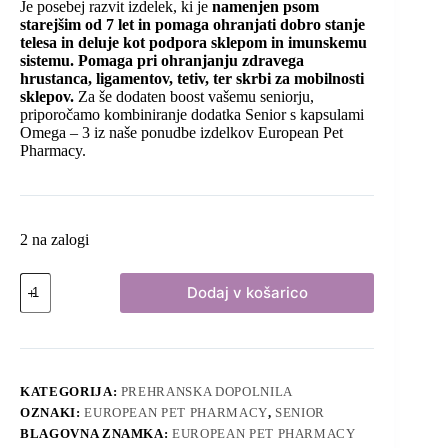
Je posebej razvit izdelek, ki je
namenjen psom
starejšim od 7 let in pomaga ohranjati dobro stanje
telesa in deluje kot podpora sklepom in imunskemu
sistemu. Pomaga pri ohranjanju zdravega
hrustanca, ligamentov, tetiv, ter skrbi za mobilnosti
sklepov.
Za še dodaten boost vašemu seniorju,
priporočamo kombiniranje dodatka Senior s kapsulami
Omega – 3 iz naše ponudbe izdelkov European Pet
Pharmacy.
2 na zalogi
European
Dodaj v košarico
Pet
Pharmacy
-
SENIOR
količina
KATEGORIJA:
PREHRANSKA DOPOLNILA
OZNAKI:
EUROPEAN PET PHARMACY
,
SENIOR
BLAGOVNA ZNAMKA:
EUROPEAN PET PHARMACY