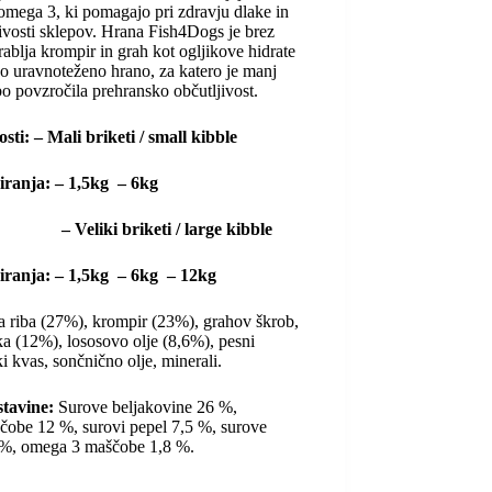
omega 3, ki pomagajo pri zdravju dlake in
jivosti sklepov. Hrana Fish4Dogs je brez
orablja krompir in grah kot ogljikove hidrate
jo uravnoteženo hrano, za katero je manj
bo povzročila prehransko občutljivost.
osti: – Mali briketi / small kibble
kiranja: – 1,5kg – 6kg
i briketi / large kibble
kiranja: – 1,5kg – 6kg – 12kg
 riba (27%), krompir (23%), grahov škrob,
a (12%), lososovo olje (8,6%), pesni
ki kvas, sončnično olje, minerali.
stavine:
Surove beljakovine 26 %,
čobe 12 %, surovi pepel 7,5 %, surove
 %, omega 3 maščobe 1,8 %.