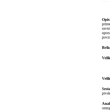
Opis
prime
ravni
upora
povzr
Brike
Veli
– V
Veli
Sest
pivsk
Anal
omeg