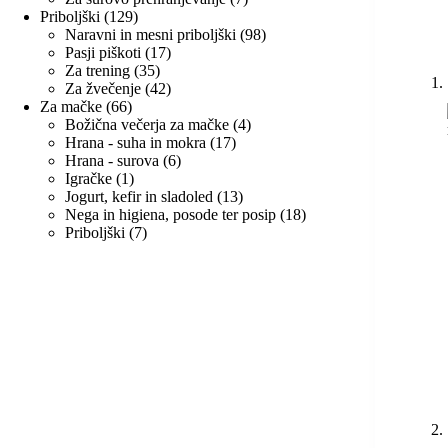
129
izdelkov
Priboljški
129
izdelkov
98
Naravni in mesni priboljški
98
17
izdelkov
Pasji piškoti
17
35
izdelkov
Za trening
35
izdelkov
42
Za žvečenje
42
66
izdelkov
Za mačke
66
izdelkov
4
Božična večerja za mačke
4
17
izdelki
Hrana - suha in mokra
17
6
izdelkov
Hrana - surova
6
1
izdelkov
Igračke
1
izdelek
13
Jogurt, kefir in sladoled
13
izdelkov
18
Nega in higiena, posode ter posip
18
7
izdelkov
Priboljški
7
izdelkov