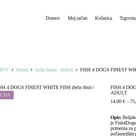
Domov
Moj račun
Košarica
Trgovin
MOV
Hrana
Suha hrana - briketi
FISH 4 DOGS FINEST WHIT
FISH 4 DOGS
ADULT
CIJA
14,00
€
–
75
Opis:
Beljako
je Fish4Dogs
primerna za p
počasnejšim 