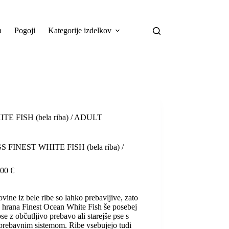
a
Pogoji
Kategorije izdelkov
E FISH (bela riba) / ADULT
 FINEST WHITE FISH (bela riba) /
Cenovni
,00
€
razpon:
od
vine iz bele ribe so lahko prebavljive, zato
14,00 €
 hrana Finest Ocean White Fish še posebej
do
se z občutljivo prebavo ali starejše pse s
75,00 €
prebavnim sistemom. Ribe vsebujejo tudi