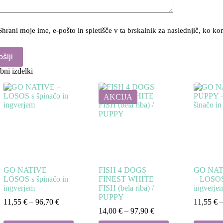
Shrani moje ime, e-pošto in spletišče v ta brskalnik za naslednjič, ko k
šlji
ni izdelki
AKCIJA
GO NATIVE –
FISH 4 DOGS
GO NAT
LOSOS s špinačo in
FINEST WHITE
– LOSOS 
ingverjem
FISH (bela riba) /
ingverje
PUPPY
Cenovni
11,55
€
–
96,70
€
11,55
€
razpon:
Cenovni
14,00
€
–
97,90
€
od
razpon: