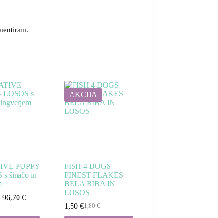
omentiram.
AKCIJA
IVE PUPPY
FISH 4 DOGS
s šinačo in
FINEST FLAKES
m
BELA RIBA IN
LOSOS
Cenovni
–
96,70
€
razpon:
1,50
€
1,80
€
Izvirna
Trenutna
od