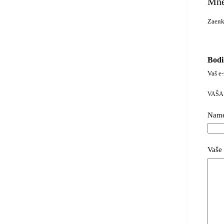
Mne
Zaenk
Bodi
Vaš e-
VAŠA
Nam
Vaše