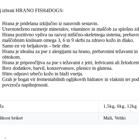
j izbrati HRANO FISH4DOGS:
Hrana je pridelana izključno iz naravnih sestavin.
Uravnoteženo razmerje mineralov, vitaminov in maščob za splošno zdr
Hrana pozitivno vpliva na razvoj mišično-skeletnega sistema, prebavni 
maščobnim kislinam omega 3, 6 in 9 skrbi za zdravo kožo in dlako.
Samo en vir beljakovin – bele ribe.
Hrana je idealna za pse z alergijami na hrano, prebavnimi težavami in
obtokom.
Hrana je priporočljiva za pse s težavami z jetri, ledvicami ali želodce
Brez dodatkov, barvil, konzervansov, pšenice in glutena.
Hitro odpravi srbečo kožo in blaži vnetja.
Grah je bogat vir fermentabilnih ogljikovih hidratov in vlaknin ter po
povzroča napihnjenosti.
ža
1,5kg, 6kg, 12kg
likost briket
Mali, Veliki