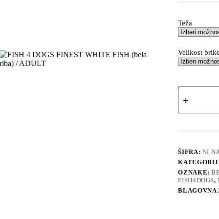
Teža
Velikost brik
FISH
4
DOGS
FINEST
WHITE
FISH
(bela
riba)
ŠIFRA:
NI N
/
KATEGORIJ
ADULT
OZNAKE:
B
količina
FISH4DOGS
,
BLAGOVNA