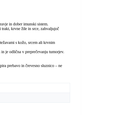
avje in dober imunski sistem.
trakt, krvne žile in srce, zahvaljujoč
 težavami s kožo, srcem ali krvnim
m in je odlična v preprečevanju tumorjev.
dpira prebavo in črevesno sluznico – ne