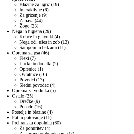
izdelka
19
Blazine za ugriz
19
6
izdelkov
Interaktivne
6
9
izdelkov
Za grizenje
9
44
izdelkov
Zabava
44
23
izdelkov
Žoge
23
izdelkov
29
Nega in higiena
29
izdelkov
4
Krtače in glavniki
4
izdelki
13
Nega oči, ušes in zob
13
11
izdelkov
Šamponi in balzami
11
46
izdelkov
Oprema za psa
46
7
izdelkov
Flexi
7
izdelkov
5
Lučke in dodatki
5
1
izdelkov
Oprsnice
1
izdelek
16
Ovratnice
16
13
izdelkov
Povodci
13
izdelkov
4
Sledni povodec
4
izdelki
5
Oprema za vodnika
5
25
izdelkov
Ostalo
25
izdelkov
9
Drečke
9
izdelkov
16
Posode
16
izdelkov
4
Postelje in blazine
4
11
izdelki
Pot in potovanje
11
izdelkov
60
Prehranska dopolnila
60
4
izdelkov
Za pomiritev
4
izdelki
7
Za surovo prehranjevanje
7