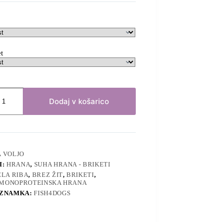
et
Dodaj v košarico
A VOLJO
I:
HRANA
,
SUHA HRANA - BRIKETI
ELA RIBA
,
BREZ ŽIT
,
BRIKETI
,
MONOPROTEINSKA HRANA
 ZNAMKA:
FISH4DOGS