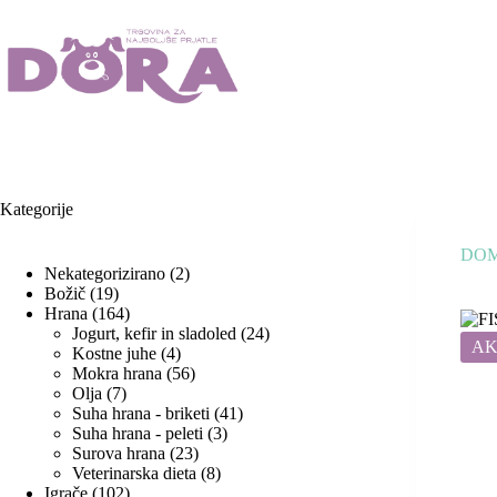
Skip
to
content
Kategorije
DO
2
Nekategorizirano
2
19
izdelka
Božič
19
izdelkov
164
Hrana
164
izdelkov
24
Jogurt, kefir in sladoled
24
AK
4
izdelkov
Kostne juhe
4
izdelki
56
Mokra hrana
56
7
izdelkov
Olja
7
izdelkov
41
Suha hrana - briketi
41
3
izdelkov
Suha hrana - peleti
3
23
izdelki
Surova hrana
23
izdelkov
8
Veterinarska dieta
8
102
izdelkov
Igrače
102