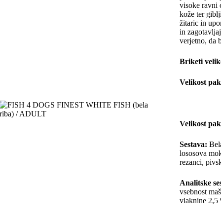
visoke ravni 
kože ter gibl
žitaric in up
in zagotavlja
verjetno, da 
Briketi velik
Velikost pa
– Velik
Velikost pa
Sestava:
Bela
lososova mok
rezanci, pivs
Analitske se
vsebnost maš
vlaknine 2,5