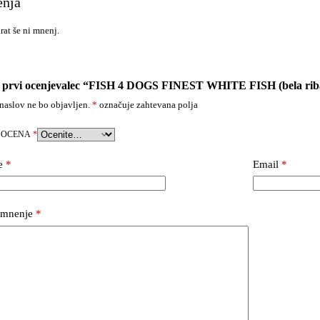
nja
rat še ni mnenj.
 prvi ocenjevalec “FISH 4 DOGS FINEST WHITE FISH (bela ri
naslov ne bo objavljen.
*
označuje zahtevana polja
 OCENA
*
e
*
Email
*
 mnenje
*