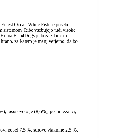
a Finest Ocean White Fish še posebej
im sistemom. Ribe vsebujejo tudi visoke
 Hrana Fish4Dogs je brez žitaric in
 hrano, za katero je manj verjetno, da bo
, lososovo olje (8,6%), pesni rezanci,
vi pepel 7,5 %, surove vlaknine 2,5 %,