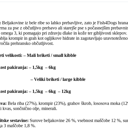
:
Beljakovine iz bele ribe so lahko prebavljive, zato je Fish4Dogs hran
rna za pse z občutljivo prebavo ali starejše pse s počasnejšim prebavn
 omega 3, ki pomagajo pri zdravju dlake in kože ter gibljivosti sklepov.
blja krompir in grah kot ogljikove hidrate in zagotavljajo uravnoteženo
očila prehransko občutljivost.
ti velikosti: – Mali briketi / small kibble
kost pakiranja: – 1,5kg – 6kg
eliki briketi / large kibble
kost pakiranja: – 1,5kg – 6kg – 12kg
ava:
Bela riba (27%), krompir (23%), grahov škrob, lososova moka (12%)
i kvas, sončnično olje, minerali.
itske sestavine:
Surove beljakovine 26 %, vsebnost maščobe 12 %, suro
a 3 maščobe 1,8 %.