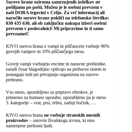
Surove hrane oziroma zamrznjenih izdelkov ne
pošiljamo po pošti. Možen je le osebni prevzem v
naši DORA trgovini v Celju. Za več informacij ali
naročilo surove hrane pokliči na telefonsko številko:
030 435 630, ali ob zaključku nakupa izberi osebni
prevzem v poslovalnici! Mi pripravimo in ti samo
prevzameš!
KIVO surova hrana z vampi in piščancem vsebuje 90%
govejih vampov in 10% piščančjega mesa.
Goveji vampi vsebujejo encime in naravne probiotike,
zaradi česar blagodejno vplivajo na prebavni sistem in
pomagajo tudi pri privajanju organizma na surovo
prehrano.
Vso meso, uporabljeno za pripravo obrokov, je
primerno za humano uporabo, uporabljeno pa je meso
3. kategorije – vrat, prsi, rebra, zadnji bočnik, …
KIVO surova hrana
ne vsebuje stranskih mesnih
proizvodov
– surovin živalskega izvora, ki niso
namenjene prehrani ljudi.