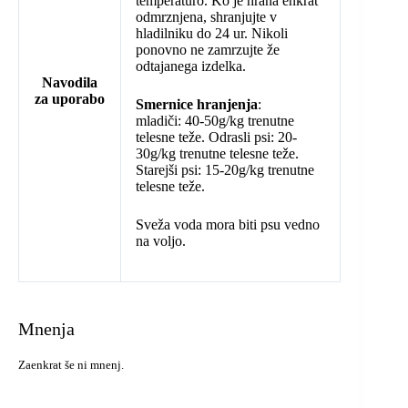
temperaturo. Ko je hrana enkrat
odmrznjena, shranjujte v
hladilniku do 24 ur. Nikoli
ponovno ne zamrzujte že
odtajanega izdelka.
Navodila
za uporabo
Smernice hranjenja
:
mladiči: 40-50g/kg trenutne
telesne teže. Odrasli psi: 20-
30g/kg trenutne telesne teže.
Starejši psi: 15-20g/kg trenutne
telesne teže.
Sveža voda mora biti psu vedno
na voljo.
Mnenja
Zaenkrat še ni mnenj.