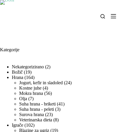
Skip
to
content
Kategorije
2
Nekategorizirano
2
19
izdelka
Božič
19
izdelkov
164
Hrana
164
izdelkov
24
Jogurt, kefir in sladoled
24
4
izdelkov
Kostne juhe
4
izdelki
56
Mokra hrana
56
7
izdelkov
Olja
7
izdelkov
41
Suha hrana - briketi
41
3
izdelkov
Suha hrana - peleti
3
23
izdelki
Surova hrana
23
izdelkov
8
Veterinarska dieta
8
102
izdelkov
Igrače
102
izdelka
19
Blazine za ugriz
19