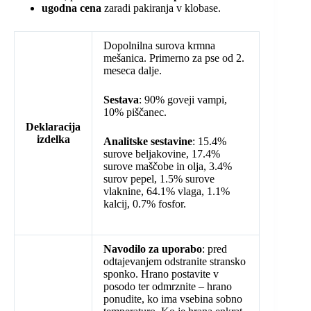
ugodna cena
zaradi pakiranja v klobase.
Dopolnilna surova krmna
mešanica. Primerno za pse od 2.
meseca dalje.
Sestava
: 90% goveji vampi,
10% piščanec.
Deklaracija
izdelka
Analitske sestavine
: 15.4%
surove beljakovine, 17.4%
surove maščobe in olja, 3.4%
surov pepel, 1.5% surove
vlaknine, 64.1% vlaga, 1.1%
kalcij, 0.7% fosfor.
Navodilo za uporabo
: pred
odtajevanjem odstranite stransko
sponko. Hrano postavite v
posodo ter odmrznite – hrano
ponudite, ko ima vsebina sobno