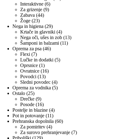
6
izdelkov
Interaktivne
6
9
izdelkov
Za grizenje
9
44
izdelkov
Zabava
44
23
izdelkov
Žoge
23
izdelkov
29
Nega in higiena
29
izdelkov
4
Krtače in glavniki
4
izdelki
13
Nega oči, ušes in zob
13
11
izdelkov
Šamponi in balzami
11
46
izdelkov
Oprema za psa
46
7
izdelkov
Flexi
7
izdelkov
5
Lučke in dodatki
5
1
izdelkov
Oprsnice
1
izdelek
16
Ovratnice
16
13
izdelkov
Povodci
13
izdelkov
4
Sledni povodec
4
izdelki
5
Oprema za vodnika
5
25
izdelkov
Ostalo
25
izdelkov
9
Drečke
9
izdelkov
16
Posode
16
izdelkov
4
Postelje in blazine
4
11
izdelki
Pot in potovanje
11
izdelkov
60
Prehranska dopolnila
60
4
izdelkov
Za pomiritev
4
izdelki
7
Za surovo prehranjevanje
7
129
izdelkov
Priboljški
129