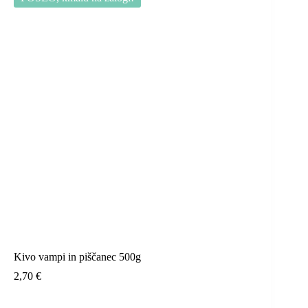
Kivo vampi in piščanec 500g
2,70
€