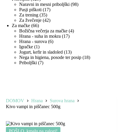
izdelkov
98
Naravni in mesni priboljški
98
17
izdelkov
Pasji piškoti
17
35
izdelkov
Za trening
35
izdelkov
42
Za žvečenje
42
66
izdelkov
Za mačke
66
izdelkov
4
Božična večerja za mačke
4
17
izdelki
Hrana - suha in mokra
17
6
izdelkov
Hrana - surova
6
1
izdelkov
Igračke
1
izdelek
13
Jogurt, kefir in sladoled
13
izdelkov
18
Nega in higiena, posode ter posip
18
7
izdelkov
Priboljški
7
izdelkov
DOMOV
Hrana
Surova hrana
Kivo vampi in piščanec 500g
POŠLO, kmalu na zalogi!