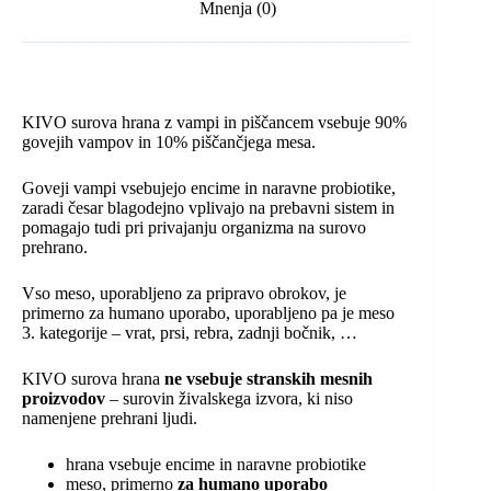
Mnenja (0)
KIVO surova hrana z vampi in piščancem vsebuje 90%
govejih vampov in 10% piščančjega mesa.
Goveji vampi vsebujejo encime in naravne probiotike,
zaradi česar blagodejno vplivajo na prebavni sistem in
pomagajo tudi pri privajanju organizma na surovo
prehrano.
Vso meso, uporabljeno za pripravo obrokov, je
primerno za humano uporabo, uporabljeno pa je meso
3. kategorije – vrat, prsi, rebra, zadnji bočnik, …
KIVO surova hrana
ne vsebuje stranskih mesnih
proizvodov
– surovin živalskega izvora, ki niso
namenjene prehrani ljudi.
hrana vsebuje encime in naravne probiotike
meso, primerno
za humano uporabo