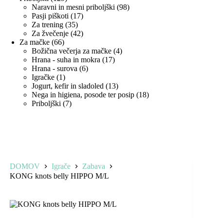
izdelkov
98
Naravni in mesni priboljški
98
17
izdelkov
Pasji piškoti
17
35
izdelkov
Za trening
35
izdelkov
42
Za žvečenje
42
66
izdelkov
Za mačke
66
izdelkov
4
Božična večerja za mačke
4
17
izdelki
Hrana - suha in mokra
17
6
izdelkov
Hrana - surova
6
1
izdelkov
Igračke
1
izdelek
13
Jogurt, kefir in sladoled
13
izdelkov
18
Nega in higiena, posode ter posip
18
7
izdelkov
Priboljški
7
izdelkov
DOMOV
Igrače
Zabava
KONG knots belly HIPPO M/L