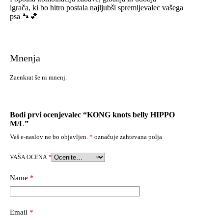
igrača, ki bo hitro postala najljubši spremljevalec vašega
psa 🐾💕
Mnenja
Zaenkrat še ni mnenj.
Bodi prvi ocenjevalec “KONG knots belly HIPPO
M/L”
Vaš e-naslov ne bo objavljen.
*
označuje zahtevana polja
VAŠA OCENA
*
Name
*
Email
*