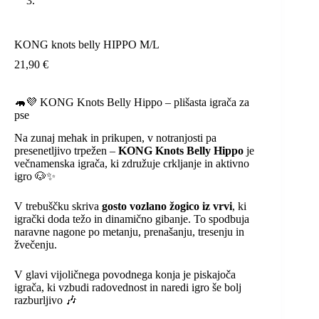
KONG knots belly HIPPO M/L
21,90
€
🦛💜 KONG Knots Belly Hippo – plišasta igrača za
pse
Na zunaj mehak in prikupen, v notranjosti pa
presenetljivo trpežen –
KONG Knots Belly Hippo
je
večnamenska igrača, ki združuje crkljanje in aktivno
igro 🐶✨
V trebuščku skriva
gosto vozlano žogico iz vrvi
, ki
igrački doda težo in dinamično gibanje. To spodbuja
naravne nagone po metanju, prenašanju, tresenju in
žvečenju.
V glavi vijoličnega povodnega konja je piskajoča
igrača, ki vzbudi radovednost in naredi igro še bolj
razburljivo 🎶