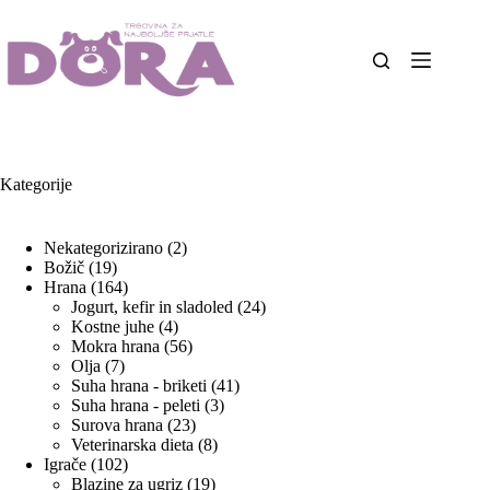
Skip
to
content
Kategorije
2
Nekategorizirano
2
19
izdelka
Božič
19
izdelkov
164
Hrana
164
izdelkov
24
Jogurt, kefir in sladoled
24
4
izdelkov
Kostne juhe
4
izdelki
56
Mokra hrana
56
7
izdelkov
Olja
7
izdelkov
41
Suha hrana - briketi
41
3
izdelkov
Suha hrana - peleti
3
23
izdelki
Surova hrana
23
izdelkov
8
Veterinarska dieta
8
102
izdelkov
Igrače
102
izdelka
19
Blazine za ugriz
19