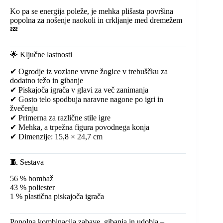
Ko pa se energija poleže, je mehka plišasta površina
popolna za nošenje naokoli in crkljanje med dremežem
💤
🌟 Ključne lastnosti
✔ Ogrodje iz vozlane vrvne žogice v trebuščku za
dodatno težo in gibanje
✔ Piskajoča igrača v glavi za več zanimanja
✔ Gosto telo spodbuja naravne nagone po igri in
žvečenju
✔ Primerna za različne stile igre
✔ Mehka, a trpežna figura povodnega konja
✔ Dimenzije: 15,8 × 24,7 cm
🧵 Sestava
56 % bombaž
43 % poliester
1 % plastična piskajoča igrača
Popolna kombinacija zabave, gibanja in udobja –