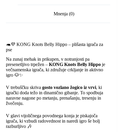
Mnenja (0)
🦛💜 KONG Knots Belly Hippo – plišasta igrača za
pse
Na zunaj mehak in prikupen, v notranjosti pa
presenetljivo trpežen –
KONG Knots Belly Hippo
je
večnamenska igrača, ki združuje crkljanje in aktivno
igro 🐶✨
V trebuščku skriva
gosto vozlano žogico iz vrvi
, ki
igrački doda težo in dinamično gibanje. To spodbuja
naravne nagone po metanju, prenašanju, tresenju in
žvečenju.
V glavi vijoličnega povodnega konja je piskajoča
igrača, ki vzbudi radovednost in naredi igro še bolj
razburljivo 🎶