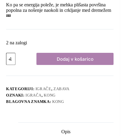
Ko pa se energija poleže, je mehka plišasta površina
popolna za nošenje naokoli in crkljanje med dremežem
💤
2 na zalogi
KONG
Dodaj v košarico
knots
belly
HIPPO
M/L
količina
KATEGORIJI:
IGRAČE
,
ZABAVA
OZNAKI:
IGRAČA
,
KONG
BLAGOVNA ZNAMKA:
KONG
Opis