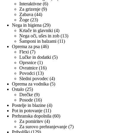
6
izdelkov
Interaktivne
6
9
izdelkov
Za grizenje
9
44
izdelkov
Zabava
44
23
izdelkov
Žoge
23
izdelkov
29
Nega in higiena
29
izdelkov
4
Krtače in glavniki
4
izdelki
13
Nega oči, ušes in zob
13
11
izdelkov
Šamponi in balzami
11
46
izdelkov
Oprema za psa
46
7
izdelkov
Flexi
7
izdelkov
5
Lučke in dodatki
5
1
izdelkov
Oprsnice
1
izdelek
16
Ovratnice
16
13
izdelkov
Povodci
13
izdelkov
4
Sledni povodec
4
izdelki
5
Oprema za vodnika
5
25
izdelkov
Ostalo
25
izdelkov
9
Drečke
9
izdelkov
16
Posode
16
izdelkov
4
Postelje in blazine
4
11
izdelki
Pot in potovanje
11
izdelkov
60
Prehranska dopolnila
60
4
izdelkov
Za pomiritev
4
izdelki
7
Za surovo prehranjevanje
7
129
izdelkov
Priboljški
129