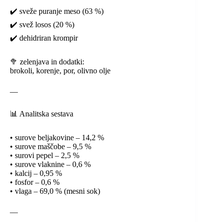
✔️ sveže puranje meso (63 %)
✔️ svež losos (20 %)
✔️ dehidriran krompir
🥦 zelenjava in dodatki:
brokoli, korenje, por, olivno olje
—
📊 Analitska sestava
• surove beljakovine – 14,2 %
• surove maščobe – 9,5 %
• surovi pepel – 2,5 %
• surove vlaknine – 0,6 %
• kalcij – 0,95 %
• fosfor – 0,6 %
• vlaga – 69,0 % (mesni sok)
—