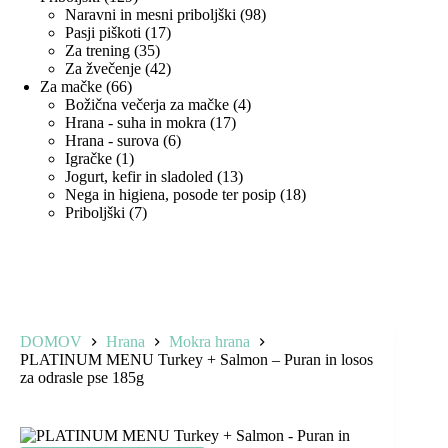
izdelkov
98
Naravni in mesni priboljški
98
17
izdelkov
Pasji piškoti
17
35
izdelkov
Za trening
35
izdelkov
42
Za žvečenje
42
66
izdelkov
Za mačke
66
izdelkov
4
Božična večerja za mačke
4
17
izdelki
Hrana - suha in mokra
17
6
izdelkov
Hrana - surova
6
1
izdelkov
Igračke
1
izdelek
13
Jogurt, kefir in sladoled
13
izdelkov
18
Nega in higiena, posode ter posip
18
7
izdelkov
Priboljški
7
izdelkov
DOMOV
Hrana
Mokra hrana
PLATINUM MENU Turkey + Salmon – Puran in losos
za odrasle pse 185g