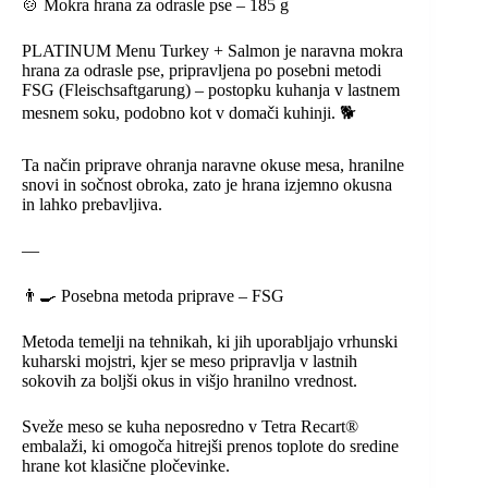
🍲 Mokra hrana za odrasle pse – 185 g
PLATINUM Menu Turkey + Salmon je naravna mokra
hrana za odrasle pse, pripravljena po posebni metodi
FSG (Fleischsaftgarung) – postopku kuhanja v lastnem
mesnem soku, podobno kot v domači kuhinji. 🐕
Ta način priprave ohranja naravne okuse mesa, hranilne
snovi in sočnost obroka, zato je hrana izjemno okusna
in lahko prebavljiva.
—
👨‍🍳 Posebna metoda priprave – FSG
Metoda temelji na tehnikah, ki jih uporabljajo vrhunski
kuharski mojstri, kjer se meso pripravlja v lastnih
sokovih za boljši okus in višjo hranilno vrednost.
Sveže meso se kuha neposredno v Tetra Recart®
embalaži, ki omogoča hitrejši prenos toplote do sredine
hrane kot klasične pločevinke.