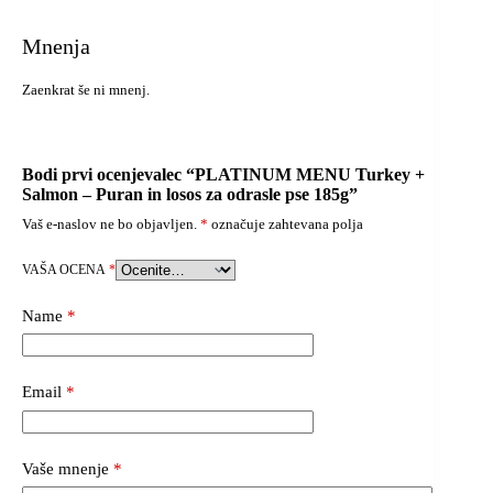
Mnenja
Zaenkrat še ni mnenj.
Bodi prvi ocenjevalec “PLATINUM MENU Turkey +
Salmon – Puran in losos za odrasle pse 185g”
Vaš e-naslov ne bo objavljen.
*
označuje zahtevana polja
VAŠA OCENA
*
Name
*
Email
*
Vaše mnenje
*