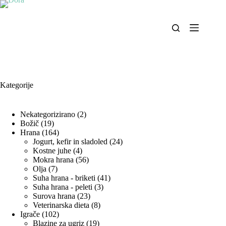
Skip
to
content
Kategorije
2
Nekategorizirano
2
19
izdelka
Božič
19
izdelkov
164
Hrana
164
izdelkov
24
Jogurt, kefir in sladoled
24
4
izdelkov
Kostne juhe
4
izdelki
56
Mokra hrana
56
7
izdelkov
Olja
7
izdelkov
41
Suha hrana - briketi
41
3
izdelkov
Suha hrana - peleti
3
23
izdelki
Surova hrana
23
izdelkov
8
Veterinarska dieta
8
102
izdelkov
Igrače
102
izdelka
19
Blazine za ugriz
19