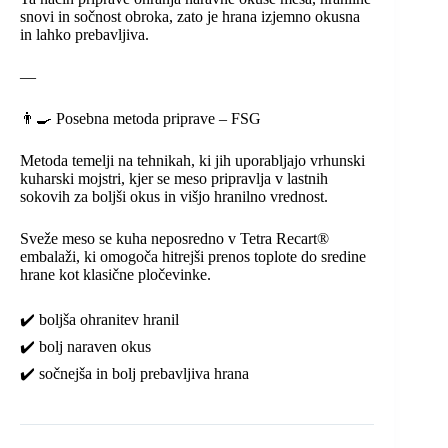
snovi in sočnost obroka, zato je hrana izjemno okusna
in lahko prebavljiva.
—
👨‍🍳 Posebna metoda priprave – FSG
Metoda temelji na tehnikah, ki jih uporabljajo vrhunski
kuharski mojstri, kjer se meso pripravlja v lastnih
sokovih za boljši okus in višjo hranilno vrednost.
Sveže meso se kuha neposredno v Tetra Recart®
embalaži, ki omogoča hitrejši prenos toplote do sredine
hrane kot klasične pločevinke.
✔️ boljša ohranitev hranil
✔️ bolj naraven okus
✔️ sočnejša in bolj prebavljiva hrana