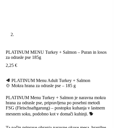
PLATINUM MENU Turkey + Salmon – Puran in losos
za odrasle pse 185g
2,25
€
🥩 PLATINUM Menu Adult Turkey + Salmon
🍲 Mokra hrana za odrasle pse – 185 g
PLATINUM Menu Turkey + Salmon je naravna mokra
hrana za odrasle pse, pripravljena po posebni metodi
FSG (Fleischsaftgarung) – postopku kuhanja v lastnem
mesnem soku, podobno kot v domači kuhinji. 🐕
Ta način priprave ohranja naravne okuse mesa, hranilne