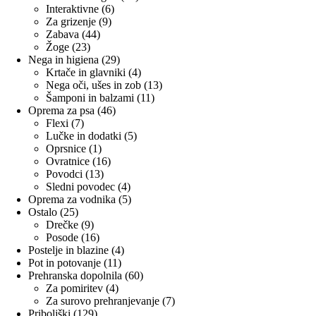
6
izdelkov
Interaktivne
6
9
izdelkov
Za grizenje
9
44
izdelkov
Zabava
44
23
izdelkov
Žoge
23
izdelkov
29
Nega in higiena
29
izdelkov
4
Krtače in glavniki
4
izdelki
13
Nega oči, ušes in zob
13
11
izdelkov
Šamponi in balzami
11
46
izdelkov
Oprema za psa
46
7
izdelkov
Flexi
7
izdelkov
5
Lučke in dodatki
5
1
izdelkov
Oprsnice
1
izdelek
16
Ovratnice
16
13
izdelkov
Povodci
13
izdelkov
4
Sledni povodec
4
izdelki
5
Oprema za vodnika
5
25
izdelkov
Ostalo
25
izdelkov
9
Drečke
9
izdelkov
16
Posode
16
izdelkov
4
Postelje in blazine
4
11
izdelki
Pot in potovanje
11
izdelkov
60
Prehranska dopolnila
60
4
izdelkov
Za pomiritev
4
izdelki
7
Za surovo prehranjevanje
7
129
izdelkov
Priboljški
129