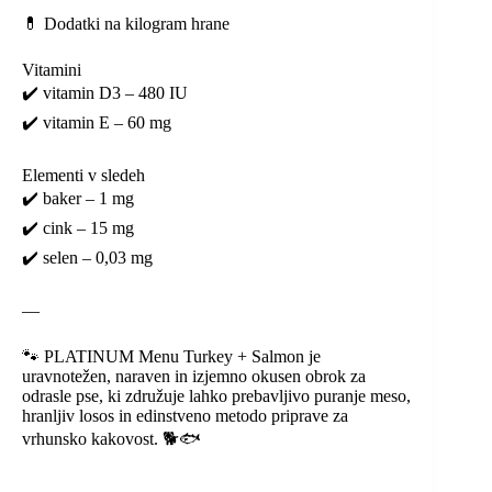
💊 Dodatki na kilogram hrane
Vitamini
✔️ vitamin D3 – 480 IU
✔️ vitamin E – 60 mg
Elementi v sledeh
✔️ baker – 1 mg
✔️ cink – 15 mg
✔️ selen – 0,03 mg
—
🐾 PLATINUM Menu Turkey + Salmon je
uravnotežen, naraven in izjemno okusen obrok za
odrasle pse, ki združuje lahko prebavljivo puranje meso,
hranljiv losos in edinstveno metodo priprave za
vrhunsko kakovost. 🐕🐟