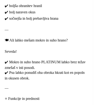
✔️ boljša ohranitev hranil
✔️ bolj naraven okus
✔️ sočnejša in bolj prebavljiva hrana
—
🍽️ Ali lahko mešam mokro in suho hrano?
Seveda!
✔️ Mokro in suho hrano PLATINUM lahko brez težav
zmešaš v isti posodi.
✔️ Psu lahko ponudiš oba obroka hkrati kot en popoln
in okusen obrok.
—
⭐ Funkcije in prednosti