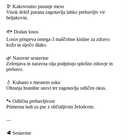
🦃 Kakovostno puranje meso
Visok delež purana zagotavlja lahko prebavljiv vir
beljakovin.
🐟 Dodan losos
Losos prispeva omega-3 maščobne kisline za zdravo
kožo in sijočo dlako.
🌿 Naravne sestavine
Zelenjava in naravna olja podpirajo splošno zdravje in
prebavo.
💧 Kuhano v mesnem soku
Ohranja hranilne snovi ter zagotavlja odličen okus.
🐾 Odlična prebavljivost
Primerna tudi za pse z občutljivim želodcem.
—
🥩 Sestavine