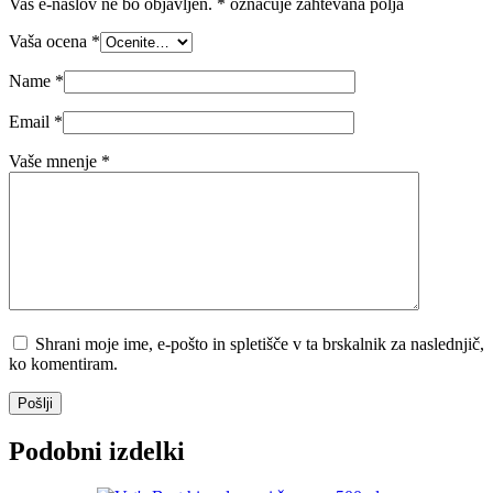
Vaš e-naslov ne bo objavljen.
*
označuje zahtevana polja
Vaša ocena
*
Name
*
Email
*
Vaše mnenje
*
Shrani moje ime, e-pošto in spletišče v ta brskalnik za naslednjič,
ko komentiram.
Pošlji
Podobni izdelki