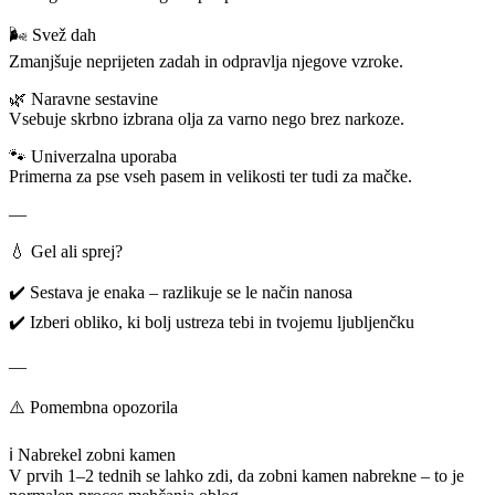
🌬️ Svež dah
Zmanjšuje neprijeten zadah in odpravlja njegove vzroke.
🌿 Naravne sestavine
Vsebuje skrbno izbrana olja za varno nego brez narkoze.
🐾 Univerzalna uporaba
Primerna za pse vseh pasem in velikosti ter tudi za mačke.
—
💧 Gel ali sprej?
✔️ Sestava je enaka – razlikuje se le način nanosa
✔️ Izberi obliko, ki bolj ustreza tebi in tvojemu ljubljenčku
—
⚠️ Pomembna opozorila
ℹ️ Nabrekel zobni kamen
V prvih 1–2 tednih se lahko zdi, da zobni kamen nabrekne – to je