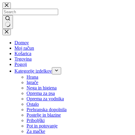
Skip
to
content
No
results
Domov
Moj račun
Košarica
Trgovina
Pogoji
Kategorije izdelkov
Hrana
Igrače
Nega in higiena
Oprema za psa
Oprema za vodnika
Ostalo
Prehranska dopolnila
Postelje in blazine
Priboljški
Pot in potovanje
Za mačke