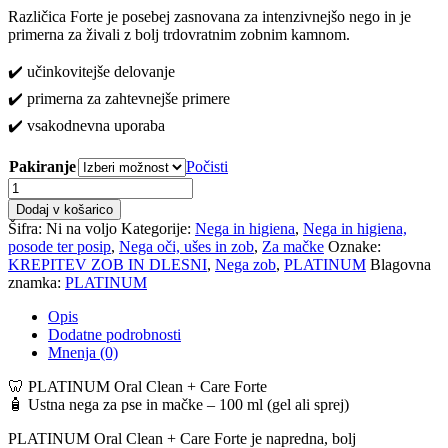
Različica Forte je posebej zasnovana za intenzivnejšo nego in je
primerna za živali z bolj trdovratnim zobnim kamnom.
✔️ učinkovitejše delovanje
✔️ primerna za zahtevnejše primere
✔️ vsakodnevna uporaba
Pakiranje
Počisti
PLATINUM
Oral
Dodaj v košarico
Clean
Šifra:
Ni na voljo
Kategorije:
Nega in higiena
,
Nega in higiena,
+
posode ter posip
,
Nega oči, ušes in zob
,
Za mačke
Oznake:
Care
KREPITEV ZOB IN DLESNI
,
Nega zob
,
PLATINUM
Blagovna
Forte
znamka:
PLATINUM
-
Ustna
Opis
nega
Dodatne podrobnosti
za
Mnenja (0)
pse
in
🦷 PLATINUM Oral Clean + Care Forte
mačke
🧴 Ustna nega za pse in mačke – 100 ml (gel ali sprej)
–
100
PLATINUM Oral Clean + Care Forte je napredna, bolj