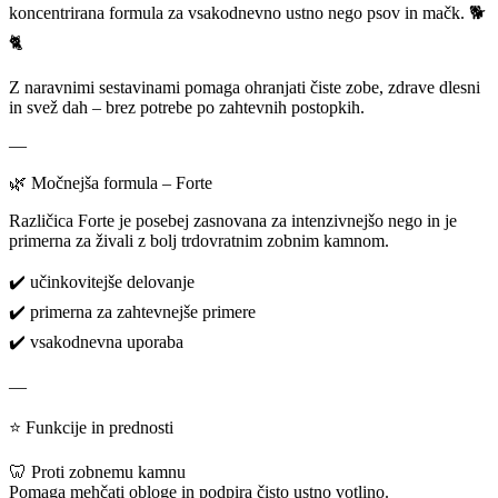
ml
koncentrirana formula za vsakodnevno ustno nego psov in mačk. 🐕
(gel
🐈
ali
sprej)
Z naravnimi sestavinami pomaga ohranjati čiste zobe, zdrave dlesni
količina
in svež dah – brez potrebe po zahtevnih postopkih.
—
🌿 Močnejša formula – Forte
Različica Forte je posebej zasnovana za intenzivnejšo nego in je
primerna za živali z bolj trdovratnim zobnim kamnom.
✔️ učinkovitejše delovanje
✔️ primerna za zahtevnejše primere
✔️ vsakodnevna uporaba
—
⭐ Funkcije in prednosti
🦷 Proti zobnemu kamnu
Pomaga mehčati obloge in podpira čisto ustno votlino.