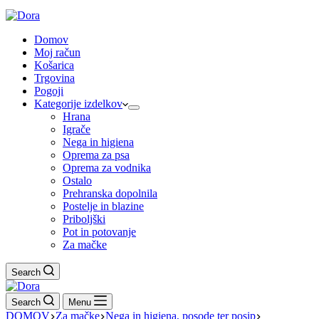
Domov
Moj račun
Košarica
Trgovina
Pogoji
Kategorije izdelkov
Hrana
Igrače
Nega in higiena
Oprema za psa
Oprema za vodnika
Ostalo
Prehranska dopolnila
Postelje in blazine
Priboljški
Pot in potovanje
Za mačke
Search
Search
Menu
DOMOV
Za mačke
Nega in higiena, posode ter posip