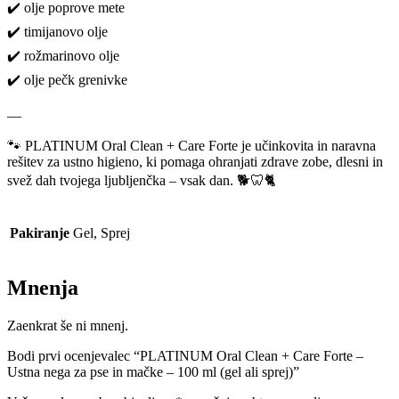
✔️ olje poprove mete
✔️ timijanovo olje
✔️ rožmarinovo olje
✔️ olje pečk grenivke
—
🐾 PLATINUM Oral Clean + Care Forte je učinkovita in naravna
rešitev za ustno higieno, ki pomaga ohranjati zdrave zobe, dlesni in
svež dah tvojega ljubljenčka – vsak dan. 🐕🦷🐈
Pakiranje
Gel, Sprej
Mnenja
Zaenkrat še ni mnenj.
Bodi prvi ocenjevalec “PLATINUM Oral Clean + Care Forte –
Ustna nega za pse in mačke – 100 ml (gel ali sprej)”