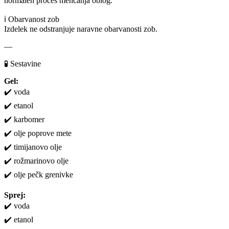
normalen proces mehčanja oblog.
ℹ️ Obarvanost zob
Izdelek ne odstranjuje naravne obarvanosti zob.
—
🧪 Sestavine
Gel:
✔️ voda
✔️ etanol
✔️ karbomer
✔️ olje poprove mete
✔️ timijanovo olje
✔️ rožmarinovo olje
✔️ olje pečk grenivke
Sprej:
✔️ voda
✔️ etanol