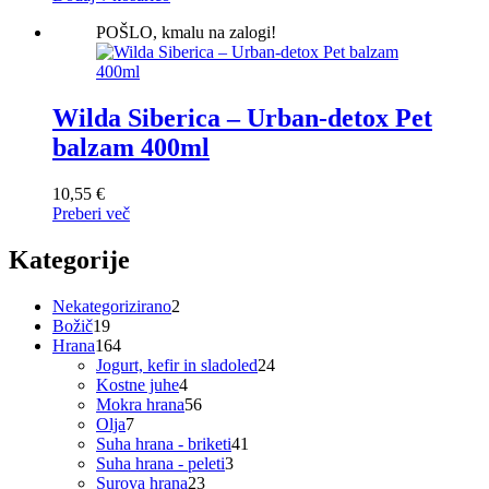
POŠLO, kmalu na zalogi!
Wilda Siberica – Urban-detox Pet
balzam 400ml
10,55
€
Preberi več
Kategorije
2
Nekategorizirano
2
19
izdelka
Božič
19
izdelkov
164
Hrana
164
izdelkov
24
Jogurt, kefir in sladoled
24
4
izdelkov
Kostne juhe
4
izdelki
56
Mokra hrana
56
7
izdelkov
Olja
7
izdelkov
41
Suha hrana - briketi
41
3
izdelkov
Suha hrana - peleti
3
23
izdelki
Surova hrana
23