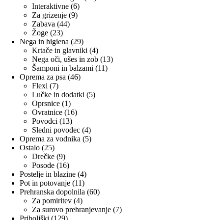
6
izdelkov
Interaktivne
6
9
izdelkov
Za grizenje
9
44
izdelkov
Zabava
44
23
izdelkov
Žoge
23
izdelkov
29
Nega in higiena
29
izdelkov
4
Krtače in glavniki
4
izdelki
13
Nega oči, ušes in zob
13
11
izdelkov
Šamponi in balzami
11
46
izdelkov
Oprema za psa
46
7
izdelkov
Flexi
7
izdelkov
5
Lučke in dodatki
5
1
izdelkov
Oprsnice
1
izdelek
16
Ovratnice
16
13
izdelkov
Povodci
13
izdelkov
4
Sledni povodec
4
izdelki
5
Oprema za vodnika
5
25
izdelkov
Ostalo
25
izdelkov
9
Drečke
9
izdelkov
16
Posode
16
izdelkov
4
Postelje in blazine
4
11
izdelki
Pot in potovanje
11
izdelkov
60
Prehranska dopolnila
60
4
izdelkov
Za pomiritev
4
izdelki
7
Za surovo prehranjevanje
7
129
izdelkov
Priboljški
129