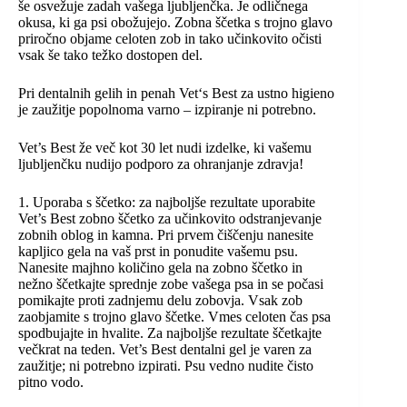
še osvežuje zadah vašega ljubljenčka. Je odličnega
okusa, ki ga psi obožujejo. Zobna ščetka s trojno glavo
priročno objame celoten zob in tako učinkovito očisti
vsak še tako težko dostopen del.
Pri dentalnih gelih in penah Vet‘s Best za ustno higieno
je zaužitje popolnoma varno – izpiranje ni potrebno.
Vet’s Best že več kot 30 let nudi izdelke, ki vašemu
ljubljenčku nudijo podporo za ohranjanje zdravja!
1. Uporaba s ščetko: za najboljše rezultate uporabite
Vet’s Best zobno ščetko za učinkovito odstranjevanje
zobnih oblog in kamna. Pri prvem čiščenju nanesite
kapljico gela na vaš prst in ponudite vašemu psu.
Nanesite majhno količino gela na zobno ščetko in
nežno ščetkajte sprednje zobe vašega psa in se počasi
pomikajte proti zadnjemu delu zobovja. Vsak zob
zaobjamite s trojno glavo ščetke. Vmes celoten čas psa
spodbujajte in hvalite. Za najboljše rezultate ščetkajte
večkrat na teden. Vet’s Best dentalni gel je varen za
zaužitje; ni potrebno izpirati. Psu vedno nudite čisto
pitno vodo.