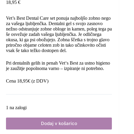
18,95
€
Vet’s Best Dental Care set ponuja najboljšo zobno nego
za vašega ljubljenčka. Dentalni gel s svojo zasnovo
nežno odstranjuje zobne obloge in kamen, poleg tega pa
še osvežuje zadah vašega ljubljenčka. Je odličnega
okusa, ki ga psi obožujejo. Zobna ščetka s trojno glavo
priročno objame celoten zob in tako učinkovito očisti
vsak še tako težko dostopen del.
Pri dentalnih gelih in penah Vet‘s Best za ustno higieno
je zaužitje popolnoma varno – izpiranje ni potrebno.
Cena 18,95€ (z DDV)
1 na zalogi
Dodaj v košarico