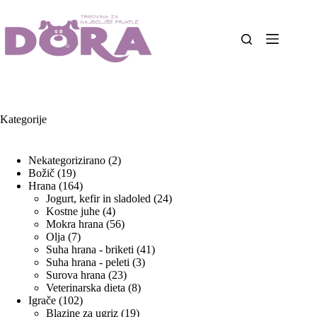
Skip
to
content
Kategorije
2
Nekategorizirano
2
19
izdelka
Božič
19
izdelkov
164
Hrana
164
izdelkov
24
Jogurt, kefir in sladoled
24
4
izdelkov
Kostne juhe
4
izdelki
56
Mokra hrana
56
7
izdelkov
Olja
7
izdelkov
41
Suha hrana - briketi
41
3
izdelkov
Suha hrana - peleti
3
23
izdelki
Surova hrana
23
izdelkov
8
Veterinarska dieta
8
102
izdelkov
Igrače
102
izdelka
19
Blazine za ugriz
19