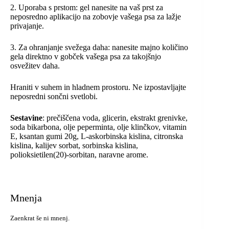
2. Uporaba s prstom: gel nanesite na vaš prst za
neposredno aplikacijo na zobovje vašega psa za lažje
privajanje.
3. Za ohranjanje svežega daha: nanesite majno količino
gela direktno v gobček vašega psa za takojšnjo
osvežitev daha.
Hraniti v suhem in hladnem prostoru. Ne izpostavljajte
neposredni sončni svetlobi.
Sestavine
: prečiščena voda, glicerin, ekstrakt grenivke,
soda bikarbona, olje peperminta, olje klinčkov, vitamin
E, ksantan gumi 20g, L-askorbinska kislina, citronska
kislina, kalijev sorbat, sorbinska kislina,
polioksietilen(20)-sorbitan, naravne arome.
Mnenja
Zaenkrat še ni mnenj.