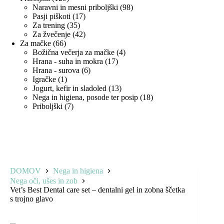
izdelkov
98
Naravni in mesni priboljški
98
17
izdelkov
Pasji piškoti
17
35
izdelkov
Za trening
35
izdelkov
42
Za žvečenje
42
66
izdelkov
Za mačke
66
izdelkov
4
Božična večerja za mačke
4
17
izdelki
Hrana - suha in mokra
17
6
izdelkov
Hrana - surova
6
1
izdelkov
Igračke
1
izdelek
13
Jogurt, kefir in sladoled
13
izdelkov
18
Nega in higiena, posode ter posip
18
7
izdelkov
Priboljški
7
izdelkov
DOMOV
Nega in higiena
Nega oči, ušes in zob
Vet’s Best Dental care set – dentalni gel in zobna ščetka
s trojno glavo