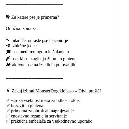
━━━━━━━━━━━━━━━━━━━━
🐕 Za katere pse je primerna?
Odlična izbira za:
🐾 mladiče, odrasle pse in seniorje
🥩 izbirčne jedce
🎓 pse med treningom in šolanjem
🌾 pse, ki se izogibajo žitom in glutenu
🏕️ aktivne pse na izletih in potovanjih
━━━━━━━━━━━━━━━━━━━━
🌟 Zakaj izbrati MonsterDog klobaso – Divji prašič?
✅ visoka vsebnost mesa za odličen okus
✅ brez žit in glutena
✅ primerna za obrok ali nagrajevanje
✅ enostavno rezanje in serviranje
✅ praktična embalaža za vsakodnevno uporabo