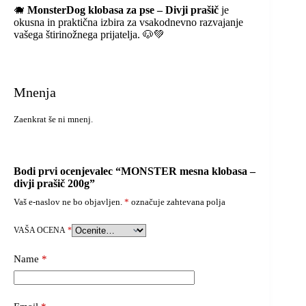
🐗
MonsterDog klobasa za pse – Divji prašič
je
okusna in praktična izbira za vsakodnevno razvajanje
vašega štirinožnega prijatelja. 🐶💚
Mnenja
Zaenkrat še ni mnenj.
Bodi prvi ocenjevalec “MONSTER mesna klobasa –
divji prašič 200g”
Vaš e-naslov ne bo objavljen.
*
označuje zahtevana polja
VAŠA OCENA
*
Name
*