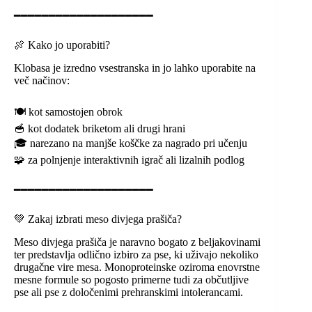
━━━━━━━━━━━━━━━━━━━━
🍖 Kako jo uporabiti?
Klobasa je izredno vsestranska in jo lahko uporabite na
več načinov:
🍽️ kot samostojen obrok
🥣 kot dodatek briketom ali drugi hrani
🎓 narezano na manjše koščke za nagrado pri učenju
🧩 za polnjenje interaktivnih igrač ali lizalnih podlog
━━━━━━━━━━━━━━━━━━━━
💚 Zakaj izbrati meso divjega prašiča?
Meso divjega prašiča je naravno bogato z beljakovinami
ter predstavlja odlično izbiro za pse, ki uživajo nekoliko
drugačne vire mesa. Monoproteinske oziroma enovrstne
mesne formule so pogosto primerne tudi za občutljive
pse ali pse z določenimi prehranskimi intolerancami.