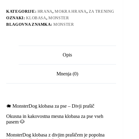
prašič
200g
KATEGORIJE:
HRANA
,
MOKRA HRANA
,
ZA TRENING
količina
OZNAKI:
KLOBASA
,
MONSTER
BLAGOVNA ZNAMKA:
MONSTER
Opis
Mnenja (0)
🐗 MonsterDog klobasa za pse – Divji prašič
Okusna in kakovostna mesna klobasa za pse vseh
pasem 🐶
MonsterDog klobasa z divjim prašičem je popolna