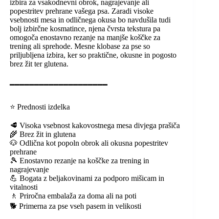
izbira za vsakodnevni obrok, nagrajevanje ali
popestritev prehrane vašega psa. Zaradi visoke
vsebnosti mesa in odličnega okusa bo navdušila tudi
bolj izbirčne kosmatince, njena čvrsta tekstura pa
omogoča enostavno rezanje na manjše koščke za
trening ali sprehode. Mesne klobase za pse so
priljubljena izbira, ker so praktične, okusne in pogosto
brez žit ter glutena.
━━━━━━━━━━━━━━━━━━━━
⭐ Prednosti izdelka
🥩 Visoka vsebnost kakovostnega mesa divjega prašiča
🌾 Brez žit in glutena
🐶 Odlična kot popoln obrok ali okusna popestritev
prehrane
🎾 Enostavno rezanje na koščke za trening in
nagrajevanje
💪 Bogata z beljakovinami za podporo mišicam in
vitalnosti
🚶 Priročna embalaža za doma ali na poti
🐕 Primerna za pse vseh pasem in velikosti