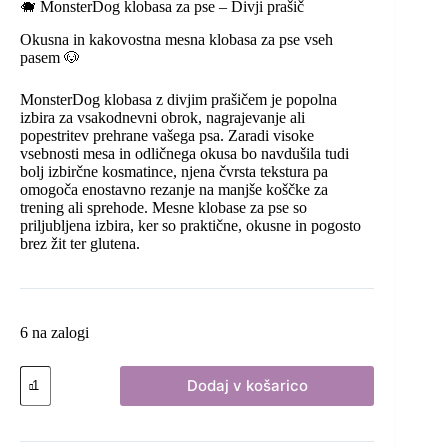
🐗 MonsterDog klobasa za pse – Divji prašič
Okusna in kakovostna mesna klobasa za pse vseh
pasem 🐶
MonsterDog klobasa z divjim prašičem je popolna
izbira za vsakodnevni obrok, nagrajevanje ali
popestritev prehrane vašega psa. Zaradi visoke
vsebnosti mesa in odličnega okusa bo navdušila tudi
bolj izbirčne kosmatince, njena čvrsta tekstura pa
omogoča enostavno rezanje na manjše koščke za
trening ali sprehode. Mesne klobase za pse so
priljubljena izbira, ker so praktične, okusne in pogosto
brez žit ter glutena.
6 na zalogi
MONSTER
Dodaj v košarico
mesna
klobasa
-
divji