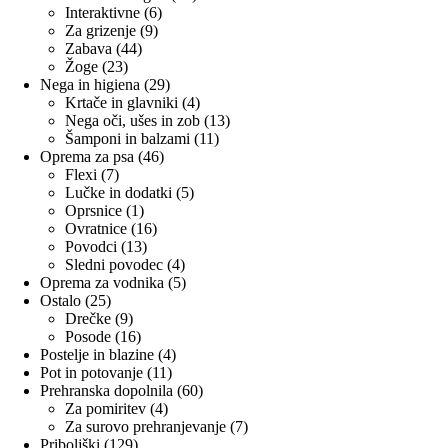
6
izdelkov
Interaktivne
6
9
izdelkov
Za grizenje
9
44
izdelkov
Zabava
44
23
izdelkov
Žoge
23
izdelkov
29
Nega in higiena
29
izdelkov
4
Krtače in glavniki
4
izdelki
13
Nega oči, ušes in zob
13
11
izdelkov
Šamponi in balzami
11
46
izdelkov
Oprema za psa
46
7
izdelkov
Flexi
7
izdelkov
5
Lučke in dodatki
5
1
izdelkov
Oprsnice
1
izdelek
16
Ovratnice
16
13
izdelkov
Povodci
13
izdelkov
4
Sledni povodec
4
izdelki
5
Oprema za vodnika
5
25
izdelkov
Ostalo
25
izdelkov
9
Drečke
9
izdelkov
16
Posode
16
izdelkov
4
Postelje in blazine
4
11
izdelki
Pot in potovanje
11
izdelkov
60
Prehranska dopolnila
60
4
izdelkov
Za pomiritev
4
izdelki
7
Za surovo prehranjevanje
7
129
izdelkov
Priboljški
129