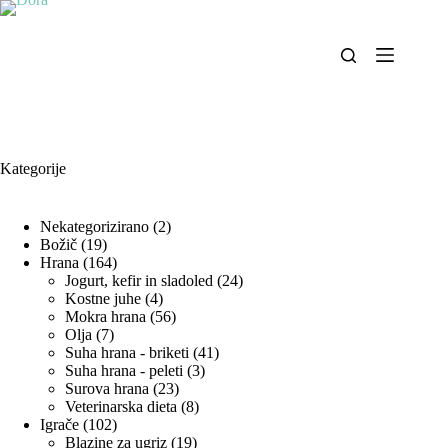
Skip
to
content
Kategorije
2
Nekategorizirano
2
19
izdelka
Božič
19
izdelkov
164
Hrana
164
izdelkov
24
Jogurt, kefir in sladoled
24
4
izdelkov
Kostne juhe
4
izdelki
56
Mokra hrana
56
7
izdelkov
Olja
7
izdelkov
41
Suha hrana - briketi
41
3
izdelkov
Suha hrana - peleti
3
23
izdelki
Surova hrana
23
izdelkov
8
Veterinarska dieta
8
102
izdelkov
Igrače
102
izdelka
19
Blazine za ugriz
19