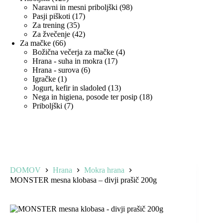
izdelkov
98
Naravni in mesni priboljški
98
17
izdelkov
Pasji piškoti
17
35
izdelkov
Za trening
35
izdelkov
42
Za žvečenje
42
66
izdelkov
Za mačke
66
izdelkov
4
Božična večerja za mačke
4
17
izdelki
Hrana - suha in mokra
17
6
izdelkov
Hrana - surova
6
1
izdelkov
Igračke
1
izdelek
13
Jogurt, kefir in sladoled
13
izdelkov
18
Nega in higiena, posode ter posip
18
7
izdelkov
Priboljški
7
izdelkov
DOMOV
Hrana
Mokra hrana
MONSTER mesna klobasa – divji prašič 200g